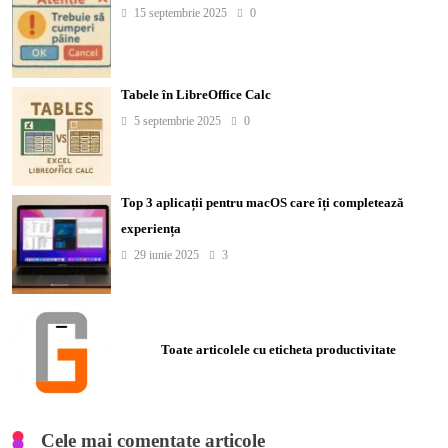
15 septembrie 2025
0
Tabele în LibreOffice Calc
5 septembrie 2025
0
Top 3 aplicații pentru macOS care îți completează
experiența
29 iunie 2025
3
Toate articolele cu eticheta productivitate
Cele mai comentate articole