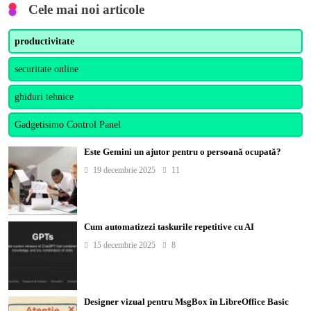
Cele mai noi articole
productivitate
securitate online
ghiduri tehnice
Gadgetisimo Control Panel
Este Gemini un ajutor pentru o persoană ocupată?
19 decembrie 2025
11
Cum automatizezi taskurile repetitive cu AI
15 decembrie 2025
8
Designer vizual pentru MsgBox în LibreOffice Basic