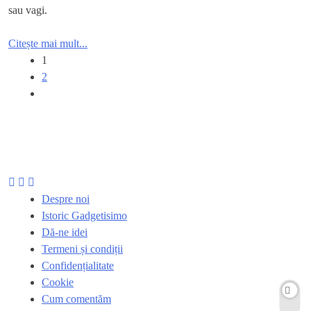
sau vagi.
Citește mai mult...
1
2
Despre noi
Istoric Gadgetisimo
Dă-ne idei
Termeni și condiții
Confidențialitate
Cookie
Cum comentăm