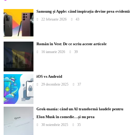
Samsung și Apple: când inspirația devine prea evidentă
22 februarie 2026
43
Român în Vest: De ce scriu aceste articole
16 ianuarie 2026
39
iOS vs Android
29 decembrie 2025
37
Grok-mania: când un AI transformă laudele pentru
Elon Musk în comedie…și nu prea
30 noiembrie 2025
35