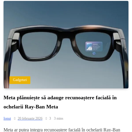
Gadgeturi
Meta plănuiește să adauge recunoaștere facială în
ochelarii Ray-Ban Meta
Ionut
20 februarie 2026
3
3 mins
Meta ar putea integra recunoaștere facială în ochelarii Ray-Ban