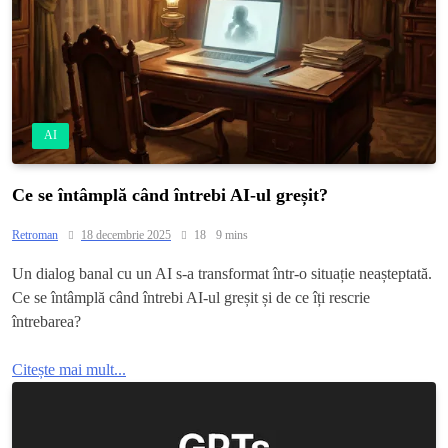
AI
Ce se întâmplă când întrebi AI-ul greșit?
Retroman
18 decembrie 2025
18
9 mins
Un dialog banal cu un AI s-a transformat într-o situație neașteptată.
Ce se întâmplă când întrebi AI-ul greșit și de ce îți rescrie
întrebarea?
Citește mai mult...