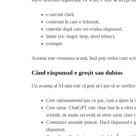
o sarcină clară,
contextul în care o folosești,
criteriile după care vei evalua răspunsul,
limite (ex: buget, timp, nivel tehnic),
exemple.
Aceasta este versiunea scurtă, însă poți vedea cum scri
Când răspunsul e greșit sau dubios
Un avantaj al AI-ului este că poți să-l pui să se verifice
Cere raționamentul pas cu pas, cum a ajuns la i
Cere surse. ChatGPT este chiar bun în a oferi su
schimb, de multe ori evită să ofere surse clare c
Contrazice anumite puncte. Dacă răspunsul e gre
răspunsul.