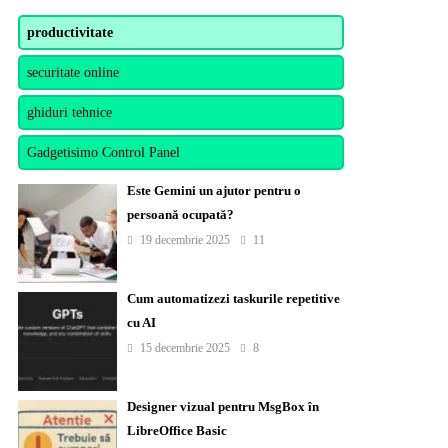
productivitate
securitate online
ghiduri tehnice
Gadgetisimo Control Panel
Este Gemini un ajutor pentru o
persoană ocupată?
19 decembrie 2025
11
Cum automatizezi taskurile repetitive
cu AI
15 decembrie 2025
8
Designer vizual pentru MsgBox în
LibreOffice Basic