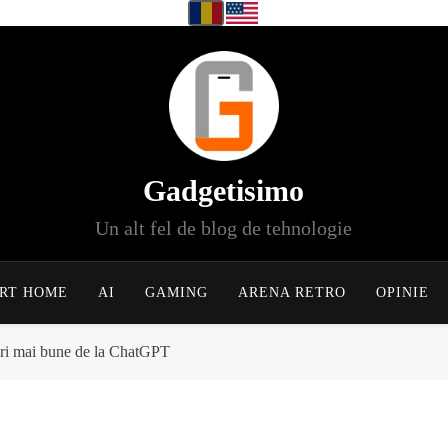
Gadgetisimo
Un alt fel de blog de tehnologie
RT HOME
AI
GAMING
ARENA RETRO
OPINIE
uri mai bune de la ChatGPT