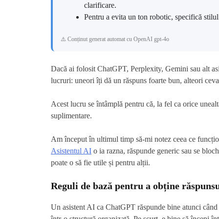
clarificare.
Pentru a evita un ton robotic, specifică stilu
⚠️ Conținut generat automat cu OpenAI gpt-4o
Dacă ai folosit ChatGPT, Perplexity, Gemini sau alt asis
lucruri: uneori îți dă un răspuns foarte bun, alteori cev
Acest lucru se întâmplă pentru că, la fel ca orice unealtă
suplimentare.
Am început în ultimul timp să-mi notez ceea ce funcțion
Asistentul AI
o ia razna, răspunde generic sau se bloch
poate o să fie utile și pentru alții.
Reguli de bază pentru a obține răspuns
Un asistent AI ca ChatGPT răspunde bine atunci când ști
într-o structură organizată. Pe scurt, e bine să începi î