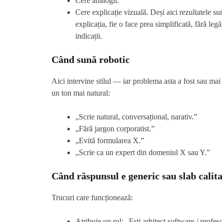
Cere analogii.
Cere explicație vizuală. Deși aici rezultatele s
explicația, fie o face prea simplificată, fără leg
indicații.
Când sună robotic
Aici intervine stilul — iar problema asta a fost sau ma
un ton mai natural:
„Scrie natural, conversațional, narativ.”
„Fără jargon corporatist.”
„Evită formularea X.”
„Scrie ca un expert din domeniul X sau Y.”
Când răspunsul e generic sau slab calita
Trucuri care funcționează:
Atribuie un rol: „Ești arhitect software / profes