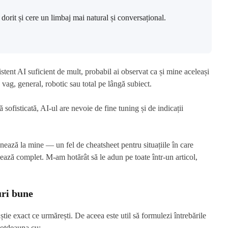
l dorit și cere un limbaj mai natural și conversațional.
tent AI suficient de mult, probabil ai observat ca și mine aceleași
a vag, general, robotic sau total pe lângă subiect.
 sofisticată, AI-ul are nevoie de fine tuning și de indicații
ează la mine — un fel de cheatsheet pentru situațiile în care
ează complet. M-am hotărât să le adun pe toate într-un articol,
uri bune
e exact ce urmărești. De aceea este util să formulezi întrebările
ntotdeauna cu: