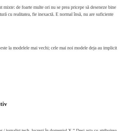
unt mixte: de foarte multe ori nu se prea pricepe să deseneze bine
ătură cu realitatea, fie inexactă. E normal însă, nu are suficiente
i este la modelele mai vechi; cele mai noi modele deja au implicit
tiv
or / jurnalist tech, lucrezi în domeniul X.” Deși asta cu atribuirea