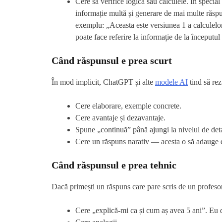
Cere să verifice logica sau calculele. În special
informație multă și generare de mai multe răspu
exemplu: „Aceasta este versiunea 1 a calculelor
poate face referire la informație de la începutul
Când răspunsul e prea scurt
În mod implicit, ChatGPT și alte
modele AI
tind să rez
Cere elaborare, exemple concrete.
Cere avantaje și dezavantaje.
Spune „continuă” până ajungi la nivelul de deta
Cere un răspuns narativ — acesta o să adauge d
Când răspunsul e prea tehnic
Dacă primești un răspuns care pare scris de un profeso
Cere „explică-mi ca și cum aș avea 5 ani”. Eu d