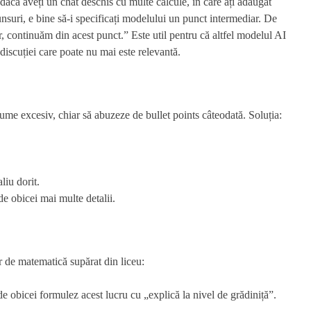
 dacă aveți un chat deschis cu multe calcule, în care ați adăugat
nsuri, e bine să-i specificați modelului un punct intermediar. De
, continuăm din acest punct.” Este util pentru că altfel modelul AI
 discuției care poate nu mai este relevantă.
ume excesiv, chiar să abuzeze de bullet points câteodată. Soluția:
liu dorit.
e obicei mai multe detalii.
r de matematică supărat din liceu:
e obicei formulez acest lucru cu „explică la nivel de grădiniță”.