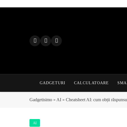
Skip
to
content
GADGETURI
CALCULATOARE
SMA
Gadgetisimo
»
AI
»
Cheatsheet AI: cum obții răspuns
AI