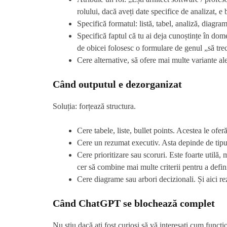
rolului, dacă aveți date specifice de analizat, e 
Specifică formatul: listă, tabel, analiză, diagram
Specifică faptul că tu ai deja cunoștințe în dome
de obicei folosesc o formulare de genul „să tre
Cere alternative, să ofere mai multe variante ale
Când outputul e dezorganizat
Soluția: forțează structura.
Cere tabele, liste, bullet points. Acestea le ofer
Cere un rezumat executiv. Asta depinde de tipul
Cere prioritizare sau scoruri. Este foarte utilă, 
cer să combine mai multe criterii pentru a defini
Cere diagrame sau arbori decizionali. Și aici rez
Când ChatGPT se blochează complet
Nu știu dacă ați fost curioși să vă interesați cum funcț