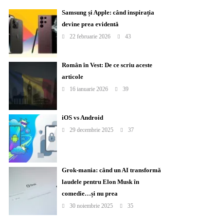
Samsung și Apple: când inspirația
devine prea evidentă
22 februarie 2026
43
Român în Vest: De ce scriu aceste
articole
16 ianuarie 2026
39
iOS vs Android
29 decembrie 2025
37
Grok-mania: când un AI transformă
laudele pentru Elon Musk în
comedie…și nu prea
30 noiembrie 2025
35