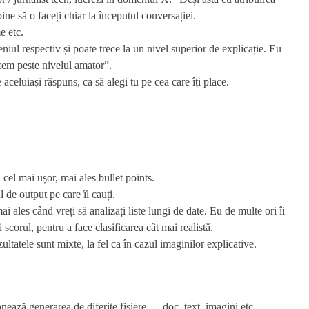
bine să o faceți chiar la începutul conversației.
e etc.
niul respectiv și poate trece la un nivel superior de explicație. Eu
cem peste nivelul amator”.
 aceluiași răspuns, ca să alegi tu pe cea care îți place.
ă cel mai ușor, mai ales bullet points.
 de output pe care îl cauți.
mai ales când vreți să analizați liste lungi de date. Eu de multe ori îi
 scorul, pentru a face clasificarea cât mai realistă.
ultatele sunt mixte, la fel ca în cazul imaginilor explicative.
ionează generarea de diferite fișiere — doc, text, imagini etc. —