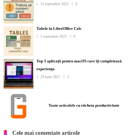
15 septembrie 2025
0
Tabele în LibreOffice Calc
5 septembrie 2025
0
Top 3 aplicații pentru macOS care îți completează
experiența
29 iunie 2025
3
Toate articolele cu eticheta productivitate
Cele mai comentate articole