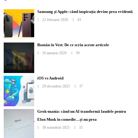
Samsung și Apple: când inspirația devine prea evidentă
22 februarie 2026
43
Român în Vest: De ce scriu aceste articole
16 ianuarie 2026
39
iOS vs Android
29 decembrie 2025
37
Grok-mania: când un AI transformă laudele pentru
Elon Musk în comedie…și nu prea
30 noiembrie 2025
35