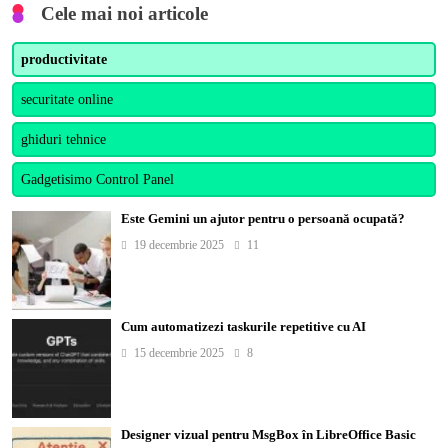
Cele mai noi articole
productivitate
securitate online
ghiduri tehnice
Gadgetisimo Control Panel
Este Gemini un ajutor pentru o persoană ocupată?
19 decembrie 2025
11
Cum automatizezi taskurile repetitive cu AI
15 decembrie 2025
8
Designer vizual pentru MsgBox în LibreOffice Basic