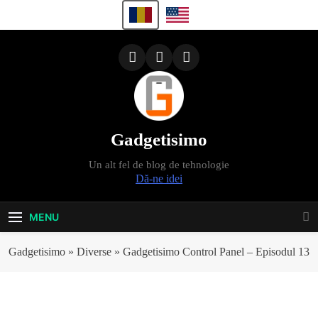
Skip
to
content
Gadgetisimo
Un alt fel de blog de tehnologie
Dă-ne idei
MENU
Gadgetisimo
»
Diverse
»
Gadgetisimo Control Panel – Episodul 13