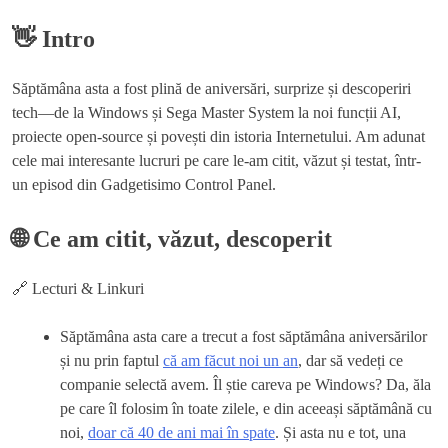
👋 Intro
Săptămâna asta a fost plină de aniversări, surprize și descoperiri
tech—de la Windows și Sega Master System la noi funcții AI,
proiecte open-source și povești din istoria Internetului. Am adunat
cele mai interesante lucruri pe care le-am citit, văzut și testat, într-
un episod din Gadgetisimo Control Panel.
🌐 Ce am citit, văzut, descoperit
🔗 Lecturi & Linkuri
Săptămâna asta care a trecut a fost săptămâna aniversărilor
și nu prin faptul
că am făcut noi un an
, dar să vedeți ce
companie selectă avem. Îl știe careva pe Windows? Da, ăla
pe care îl folosim în toate zilele, e din aceeași săptămână cu
noi,
doar că 40 de ani mai în spate
. Și asta nu e tot, una