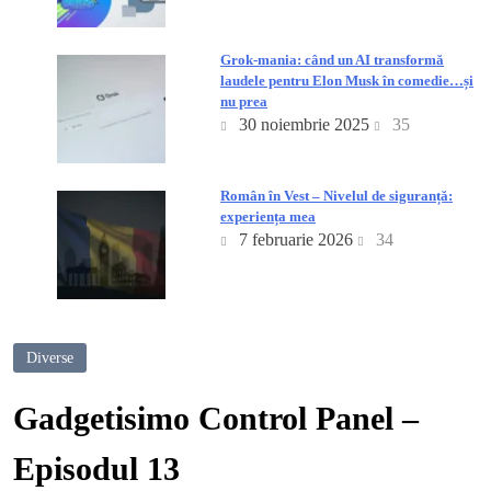
Grok-mania: când un AI transformă
laudele pentru Elon Musk în comedie…și
nu prea
30 noiembrie 2025
35
Român în Vest – Nivelul de siguranță:
experiența mea
7 februarie 2026
34
Diverse
Gadgetisimo Control Panel –
Episodul 13