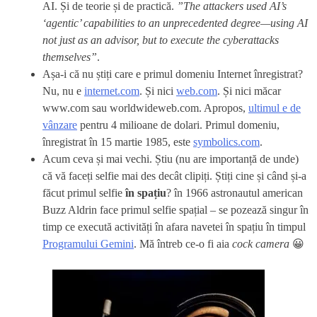
AI. Și de teorie și de practică.
”The attackers used AI’s
‘agentic’ capabilities to an unprecedented degree—using AI
not just as an advisor, but to execute the cyberattacks
themselves”
.
Așa-i că nu știți care e primul domeniu Internet înregistrat?
Nu, nu e
internet.com
. Și nici
web.com
. Și nici măcar
www.com sau worldwideweb.com. Apropos,
ultimul e de
vânzare
pentru 4 milioane de dolari. Primul domeniu,
înregistrat în 15 martie 1985, este
symbolics.com
.
Acum ceva și mai vechi. Știu (nu are importanță de unde)
că vă faceți selfie mai des decât clipiți. Știți cine și când și-a
făcut primul selfie
în spațiu
? în 1966 astronautul american
Buzz Aldrin face primul selfie spațial – se pozează singur în
timp ce execută activități în afara navetei în spațiu în timpul
Programului Gemini
. Mă întreb ce-o fi aia
cock camera
😀