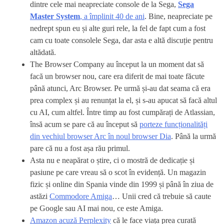
dintre cele mai neapreciate console de la Sega,
Sega
Master System
, a împlinit 40 de ani
. Bine, neapreciate pe
nedrept spun eu și alte guri rele, la fel de fapt cum a fost
cam cu toate consolele Sega, dar asta e altă discuție pentru
altădată.
The Browser Company au început la un moment dat să
facă un browser nou, care era diferit de mai toate făcute
până atunci, Arc Browser. Pe urmă și-au dat seama că era
prea complex și au renunțat la el, și s-au apucat să facă altul
cu AI, cum altfel. Între timp au fost cumpărați de Atlassian,
însă acum se pare că au început să
porteze funcționalități
din vechiul browser Arc în noul browser Dia
. Până la urmă
pare că nu a fost așa rău primul.
Asta nu e neapărat o știre, ci o mostră de dedicație și
pasiune pe care vreau să o scot în evidență. Un magazin
fizic și online din Spania vinde din 1999 și până în ziua de
astăzi
Commodore Amiga
… Unii cred că trebuie să caute
pe Google sau AI mai nou, ce este Amiga.
Amazon acuză Perplexity
că le face viața prea curată