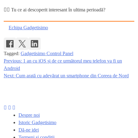
🙋‍♂️ Tu ce ai descoperit interesant în ultima perioadă?
Echipa Gadgetisimo
Tagged:
Gadgetisimo Control Panel
Previous:
1 an cu iOS și de ce următorul meu telefon va fi un
Navigare
Android
în
Next:
Cum arată cu adevărat un smartphone din Coreea de Nord
articole
Despre noi
Istoric Gadgetisimo
Dă-ne idei
Termeni și condiții