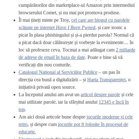
cumpărătorilor din marketplace-ul Amazon prin intermediul
browserului Comet, și nu mai pot promova produse.
Îl mai țineți minte pe Troy,
cel care are blogul cu parolele
scăpate pe internet
Have I Been Pwned
, și care ironic a
picat în plasa phishingului și și-a pierdut parola? Normal că
a picat dacă doar călătorește și vorbește la evenimente… în
loc să profeseze ceva. Tocmai a mai adăugat cam
2 miliarde
de adrese de email în baza de date
. Poate e bine să vă
verificați din nou conturile.
Catalogul Național al Serviciilor Publice
– un pas în
direcția cea bună a digitalizării – și
Harta Transparenței
, o
inițiativă privată open source.
La începutul anului am avut un
articol despre parole
și cele
mai utilizate parole, iar la sfârșitul anului
12345 e încă în
top
.
Am aici două articole bune despre
jocurile moderne și cele
retro
, și despre cum j
ocurile pot fi folosite în procesul de
educație.