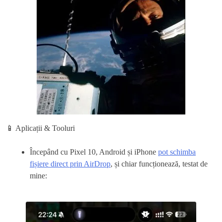
📱 Aplicații & Tooluri
Începând cu Pixel 10, Android și iPhone
pot schimba
fișiere direct prin AirDrop
, și chiar funcționează, testat de
mine: