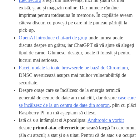
Electrecord
a ieșit din insolvență, nici nu știam că mai
există, și au și magazin online. Dar numele rămâne
imprimat pentru totdeauna în memorie. În copilărie aveam
câteva discuri cu povești pe care ni le puneau părinții la
pick-up.
OpenAI introduce chat-uri de grup
unde lumea poate
discuta despre un grătar, iar ChatGPT să vă ajute să alegeți
tipul de carne. Glumesc, desigur, poate fi folosit și pentru
lucruri mai serioase.
Faceți update la toate browserele pe bază de Chromium
,
DNSC avertizează asupra mai multor vulnerabilități de
securitate.
Despre orașe care se încălzesc de la energia termică
generată de centre de date am mai citit, dar despre
case care
se încălzesc de la un centru de date din șopron
, plin cu plăci
Raspberry Pi, nu mă așteptam să citesc.
Iată că s-a întâmplat și Apocalipsa:
Anthropic a vorbit
despre
primul atac cibernetic pe scară largă
în care omul
(ăla cu atacul) a stat și s-a uitat. Pentru că de atac s-a ocupat