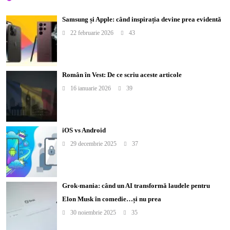
Samsung și Apple: când inspirația devine prea evidentă
22 februarie 2026
43
Român în Vest: De ce scriu aceste articole
16 ianuarie 2026
39
iOS vs Android
29 decembrie 2025
37
Grok-mania: când un AI transformă laudele pentru
Elon Musk în comedie…și nu prea
30 noiembrie 2025
35