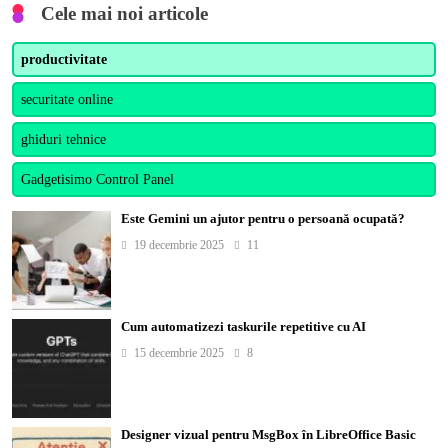
Cele mai noi articole
productivitate
securitate online
ghiduri tehnice
Gadgetisimo Control Panel
Este Gemini un ajutor pentru o persoană ocupată?
19 decembrie 2025
11
Cum automatizezi taskurile repetitive cu AI
15 decembrie 2025
8
Designer vizual pentru MsgBox în LibreOffice Basic