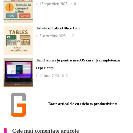
15 septembrie 2025
0
Tabele în LibreOffice Calc
5 septembrie 2025
0
Top 3 aplicații pentru macOS care îți completează
experiența
29 iunie 2025
3
Toate articolele cu eticheta productivitate
Cele mai comentate articole