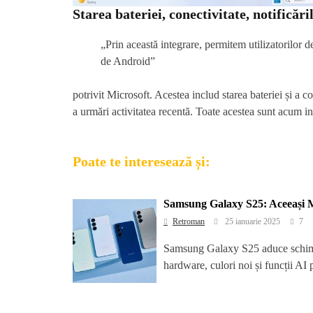
Starea bateriei, conectivitate, notificăril
„Prin această integrare, permitem utilizatorilor de
de Android”
potrivit Microsoft. Acestea includ starea bateriei și a c
a urmări activitatea recentă. Toate acestea sunt acum i
Poate te interesează și:
Samsung Galaxy S25: Aceeași Mă
Retroman
25 ianuarie 2025
7
Samsung Galaxy S25 aduce schimbăr
hardware, culori noi și funcții AI 