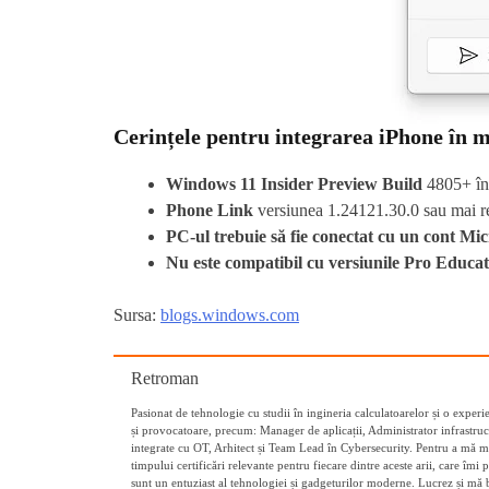
Cerințele pentru integrarea iPhone în m
Windows 11 Insider Preview Build
4805+ în
Phone Link
versiunea 1.24121.30.0 sau mai r
PC-ul trebuie să fie conectat cu un cont Mic
Nu este compatibil cu versiunile Pro Educa
Sursa:
blogs.windows.com
Retroman
Pasionat de tehnologie cu studii în ingineria calculatoarelor și o exper
și provocatoare, precum: Manager de aplicații, Administrator infrastr
integrate cu OT, Arhitect și Team Lead în Cybersecurity. Pentru a mă me
timpului certificări relevante pentru fiecare dintre aceste arii, care î
sunt un entuziast al tehnologiei și gadgeturilor moderne. Lucrez și mă