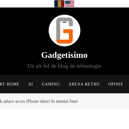
Gadgetisimo
Un alt fel de blog de tehnologie
RT HOME
AI
GAMING
ARENA RETRO
OPINIE
aduce acces iPhone direct în meniul Start