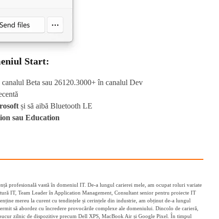
eniul Start:
 canalul Beta sau 26120.3000+ în canalul Dev
ecentă
rosoft
și să aibă Bluetooth LE
tion sau Education
iență profesională vastă în domeniul IT. De-a lungul carierei mele, am ocupat roluri variate
uctură IT, Team Leader în Application Management, Consultant senior pentru proiecte IT
nține mereu la curent cu tendințele și cerințele din industrie, am obținut de-a lungul
mi permit să abordez cu încredere provocările complexe ale domeniului. Dincolo de carieră,
 bucur zilnic de dispozitive precum Dell XPS, MacBook Air și Google Pixel. În timpul