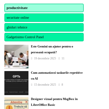
productivitate
securitate online
ghiduri tehnice
Gadgetisimo Control Panel
Este Gemini un ajutor pentru o
persoană ocupată?
19 decembrie 2025
11
Cum automatizezi taskurile repetitive
cu AI
15 decembrie 2025
8
Designer vizual pentru MsgBox în
LibreOffice Basic