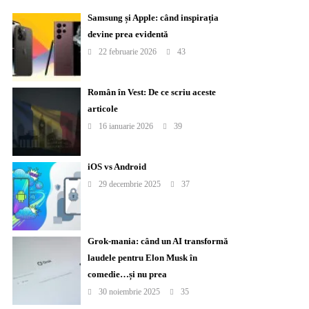
Samsung și Apple: când inspirația
devine prea evidentă
22 februarie 2026
43
Român în Vest: De ce scriu aceste
articole
16 ianuarie 2026
39
iOS vs Android
29 decembrie 2025
37
Grok-mania: când un AI transformă
laudele pentru Elon Musk în
comedie…și nu prea
30 noiembrie 2025
35