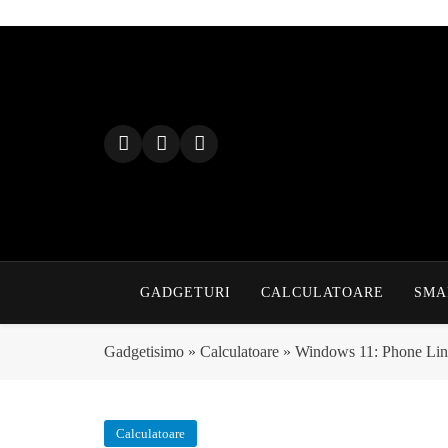
Skip
to
content
GADGETURI
CALCULATOARE
SMA
Gadgetisimo
»
Calculatoare
»
Windows 11: Phone Link 
Calculatoare