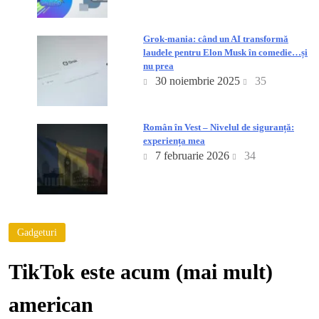
Grok-mania: când un AI transformă
laudele pentru Elon Musk în comedie…și
nu prea
30 noiembrie 2025
35
Român în Vest – Nivelul de siguranță:
experiența mea
7 februarie 2026
34
Gadgeturi
TikTok este acum (mai mult)
american