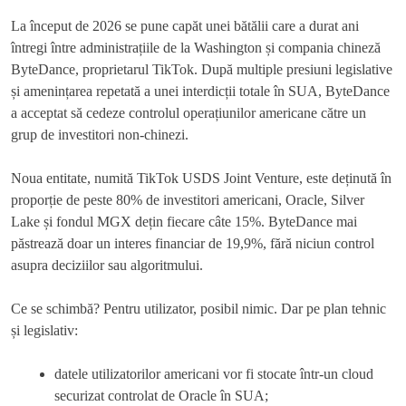
La început de 2026 se pune capăt unei bătălii care a durat ani
întregi între administrațiile de la Washington și compania chineză
ByteDance, proprietarul TikTok. După multiple presiuni legislative
și amenințarea repetată a unei interdicții totale în SUA, ByteDance
a acceptat să cedeze controlul operațiunilor americane către un
grup de investitori non-chinezi.
Noua entitate, numită TikTok USDS Joint Venture, este deținută în
proporție de peste 80% de investitori americani, Oracle, Silver
Lake și fondul MGX dețin fiecare câte 15%. ByteDance mai
păstrează doar un interes financiar de 19,9%, fără niciun control
asupra deciziilor sau algoritmului.
Ce se schimbă? Pentru utilizator, posibil nimic. Dar pe plan tehnic
și legislativ:
datele utilizatorilor americani vor fi stocate într-un cloud
securizat controlat de Oracle în SUA;