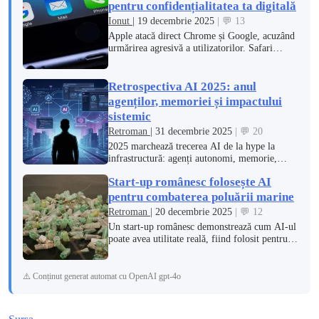
pentru confidențialitatea ta digitală
Ionut
| 19 decembrie 2025
| 💬 13
Apple atacă direct Chrome și Google, acuzând
urmărirea agresivă a utilizatorilor. Safari
promite mai multă confidențialitate digitală.
Retrospectiva AI 2025: anul
agenților, memoriei și impactului
sistemic
Retroman
| 31 decembrie 2025
| 💬 20
2025 marchează trecerea AI de la hype la
infrastructură: agenți autonomi, memorie,
browsing AI și un impact economic fără
Start-up românesc folosește AI
precedent.
pentru combaterea poluării marine
Retroman
| 20 decembrie 2025
| 💬 12
Un start-up românesc demonstrează cum AI-ul
poate avea utilitate reală, fiind folosit pentru
detectarea și monitorizarea poluării marine.
⚠️ Conținut generat automat cu OpenAI gpt-4o