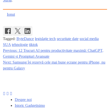
Sursa
.
Ionut
Tagged:
ByteDance
legislație tech
securitate date
social media
SUA
tehnologie
tiktok
Previous:
12 Trucuri AI pentru productivitate maximă: ChatGPT,
Navigare
Gemini și Prompturi Avansate
în
Next:
Samsung își rezervă cele mai bune ecrane pentru iPhone, nu
pentru Galaxy
articole
Despre noi
Istoric Gadgetisimo