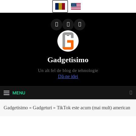
Skip
to
content
Gadgetisimo
Un alt fel de blog de tehnologie
Dă-ne idei
MENU
Gadgetisimo
»
Gadgeturi
»
TikTok este acum (mai mult) american