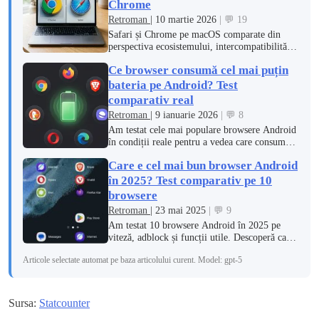
Chrome
Retroman
| 10 martie 2026
| 💬 19
Safari și Chrome pe macOS comparate din
perspectiva ecosistemului, intercompatibilității
și performanței — cu date Statcounter și
Ce browser consumă cel mai puțin
benchmark Speedometer 3.1.
bateria pe Android? Test
comparativ real
Retroman
| 9 ianuarie 2026
| 💬 8
Am testat cele mai populare browsere Android
în condiții reale pentru a vedea care consumă
cel mai puțin bateria.
Care e cel mai bun browser Android
în 2025? Test comparativ pe 10
browsere
Retroman
| 23 mai 2025
| 💬 9
Am testat 10 browsere Android în 2025 pe
viteză, adblock și funcții utile. Descoperă care
oferă cea mai completă experiență pe mobil.
Articole selectate automat pe baza articolului curent. Model: gpt-5
Sursa:
Statcounter