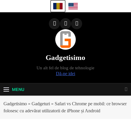
Skip
to
content
Gadgetisimo
Un alt fel de blog de tehnologie
Dă-ne idei
MENU
Gadgetisimo
»
Gadgeturi
»
Safari vs Chrome pe mobil: ce browser
folosesc cu adevărat utilizatorii de iPhone și Android