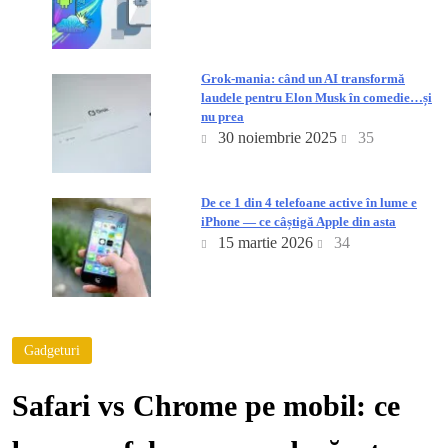
Grok-mania: când un AI transformă
laudele pentru Elon Musk în comedie…și
nu prea
30 noiembrie 2025
35
De ce 1 din 4 telefoane active în lume e
iPhone — ce câștigă Apple din asta
15 martie 2026
34
Gadgeturi
Safari vs Chrome pe mobil: ce