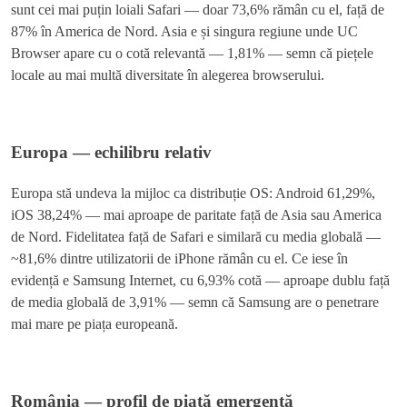
sunt cei mai puțin loiali Safari — doar 73,6% rămân cu el, față de
87% în America de Nord. Asia e și singura regiune unde UC
Browser apare cu o cotă relevantă — 1,81% — semn că piețele
locale au mai multă diversitate în alegerea browserului.
Europa — echilibru relativ
Europa stă undeva la mijloc ca distribuție OS: Android 61,29%,
iOS 38,24% — mai aproape de paritate față de Asia sau America
de Nord. Fidelitatea față de Safari e similară cu media globală —
~81,6% dintre utilizatorii de iPhone rămân cu el. Ce iese în
evidență e Samsung Internet, cu 6,93% cotă — aproape dublu față
de media globală de 3,91% — semn că Samsung are o penetrare
mai mare pe piața europeană.
România — profil de piață emergentă