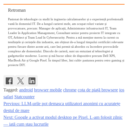
Retroman
Pasionat de tehnologie cu studii în ingineria calculatoarelor și o experiență profesională
vastă în domeniul IT. De-a lungul carierei mele, am ocupat roluri variate și
provocatoare, precum: Manager de aplicații, Administrator infrastructură IT, Team
Leader în Application Management, Consultant senior pentru proiecte IT integrate cu
OT, Arhitect și Team Lead în Cybersecurity. Pentru a mă menține mereu la curent cu
tendințele și cerințele din industrie, am obținut de-a lungul timpului certificări relevante
pentru fiecare dintre aceste arii, care îmi permit să abordez cu încredere provocările
complexe ale domeniului. Dincolo de carieră, sunt un entuziast al tehnologiei și
gadgeturilor moderne. Lucrez și mă bucur zilnic de dispozitive precum Dell XPS,
MacBook Air și Google Pixel. În timpul liber, îmi cultiv pasiunea pentru retro gaming și
proiecte DIY.
Tagged:
android
browser mobile
chrome
cota de piață browsere
ios
safari
Statcounter
Previous:
LLM-urile pot demasca utilizatori anonimi cu acuratețe
Navigare
destul de mare
în
Next:
Google a activat modul desktop pe Pixel. L-am folosit zilnic
— iată cum stau lucrurile
articole