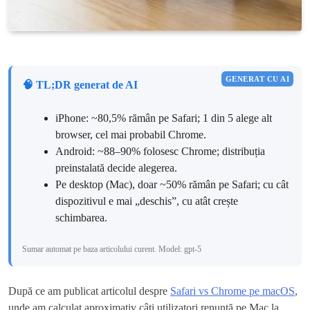
GENERAT CU AI
🧠 TL;DR generat de AI
iPhone: ~80,5% rămân pe Safari; 1 din 5 alege alt
browser, cel mai probabil Chrome.
Android: ~88–90% folosesc Chrome; distribuția
preinstalată decide alegerea.
Pe desktop (Mac), doar ~50% rămân pe Safari; cu cât
dispozitivul e mai „deschis”, cu atât crește
schimbarea.
Sumar automat pe baza articolului curent. Model: gpt-5
După ce am publicat articolul despre
Safari vs Chrome pe macOS
,
unde am calculat aproximativ câți utilizatori renunță pe Mac la