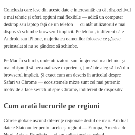
Concluzia care iese din aceste date e interesantă: cu cât dispozitivul
e mai tehnic și oferă opțiuni mai flexibile — adică un computer
desktop sau laptop față de un telefon — cu atât utilizatorul e mai
dispus să schimbe browserul implicit. Pe telefon, indiferent că e
Android sau iPhone, majoritatea oamenilor folosesc ce găsesc
preinstalat și nu se gândesc să schimbe.
Pe Mac în schimb, unde utilizatorii sunt în general mai tehnici și
mai obișnuiți să personalizeze experiența, jumătate aleg să iasă din
browserul implicit. Și exact cum am descris în articolul despre
Safari vs Chrome — ecosistemele mixte sunt cel mai puternic
motiv de a face switch-ul spre Chrome, indiferent de dispozitiv.
Cum arată lucrurile pe regiuni
Cifrele globale ascund diferențe regionale destul de mari. Am luat
datele Statcounter pentru aceleași regiuni — Europa, America de
Nord, Asia și România — și am aplicat același calcul.