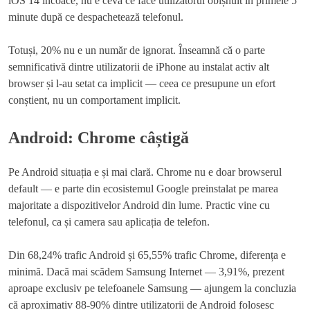
iOS 14 încoace, nu e ceva ce face utilizatorul obișnuit în primele 5
minute după ce despachetează telefonul.
Totuși, 20% nu e un număr de ignorat. Înseamnă că o parte
semnificativă dintre utilizatorii de iPhone au instalat activ alt
browser și l-au setat ca implicit — ceea ce presupune un efort
conștient, nu un comportament implicit.
Android: Chrome câștigă
Pe Android situația e și mai clară. Chrome nu e doar browserul
default — e parte din ecosistemul Google preinstalat pe marea
majoritate a dispozitivelor Android din lume. Practic vine cu
telefonul, ca și camera sau aplicația de telefon.
Din 68,24% trafic Android și 65,55% trafic Chrome, diferența e
minimă. Dacă mai scădem Samsung Internet — 3,91%, prezent
aproape exclusiv pe telefoanele Samsung — ajungem la concluzia
că aproximativ 88-90% dintre utilizatorii de Android folosesc