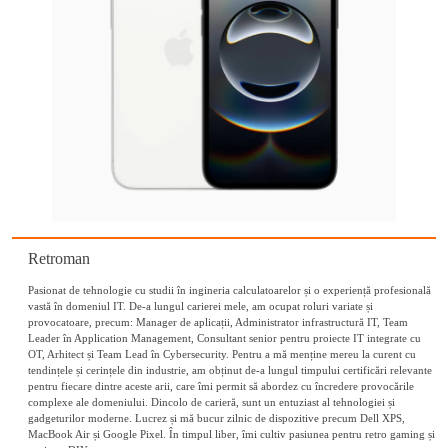
Retroman
Pasionat de tehnologie cu studii în ingineria calculatoarelor și o experiență profesională
vastă în domeniul IT. De-a lungul carierei mele, am ocupat roluri variate și
provocatoare, precum: Manager de aplicații, Administrator infrastructură IT, Team
Leader în Application Management, Consultant senior pentru proiecte IT integrate cu
OT, Arhitect și Team Lead în Cybersecurity. Pentru a mă menține mereu la curent cu
tendințele și cerințele din industrie, am obținut de-a lungul timpului certificări relevante
pentru fiecare dintre aceste arii, care îmi permit să abordez cu încredere provocările
complexe ale domeniului. Dincolo de carieră, sunt un entuziast al tehnologiei și
gadgeturilor moderne. Lucrez și mă bucur zilnic de dispozitive precum Dell XPS,
MacBook Air și Google Pixel. În timpul liber, îmi cultiv pasiunea pentru retro gaming și