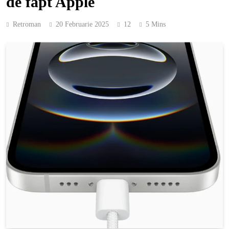
de fapt Apple
Retroman
20 Februarie 2025
12
5 Mins