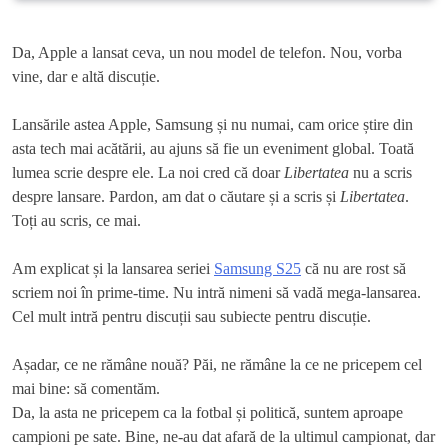
Da, Apple a lansat ceva, un nou model de telefon. Nou, vorba
vine, dar e altă discuție.
Lansările astea Apple, Samsung și nu numai, cam orice știre din
asta tech mai acătării, au ajuns să fie un eveniment global. Toată
lumea scrie despre ele. La noi cred că doar
Libertatea
nu a scris
despre lansare. Pardon, am dat o căutare și a scris și
Libertatea
.
Toți au scris, ce mai.
Am explicat și la lansarea seriei
Samsung S25
că nu are rost să
scriem noi în prime-time. Nu intră nimeni să vadă mega-lansarea.
Cel mult intră pentru discuții sau subiecte pentru discuție.
Așadar, ce ne rămâne nouă? Păi, ne rămâne la ce ne pricepem cel
mai bine: să comentăm.
Da, la asta ne pricepem ca la fotbal și politică, suntem aproape
campioni pe sate. Bine, ne-au dat afară de la ultimul campionat, dar