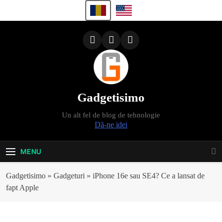
Skip
to
content
Gadgetisimo
Un alt fel de blog de tehnologie
Dă-ne idei
MENU
Gadgetisimo
»
Gadgeturi
»
iPhone 16e sau SE4? Ce a lansat de
fapt Apple