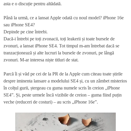
asta e o discuție pentru altădată.
Până la urmă, ce a lansat Apple odată cu noul model? iPhone 16e
sau iPhone SE4?
Depinde pe cine întrebi.
Dacă-i întrebi pe toți zvonacii, toți leakerii și toate bursele de
zvonuri, a lansat iPhone SE4. Tot timpul m-am întrebat dacă se
tranzacționează și alte lucruri la bursele de zvonuri, pe lângă
zvonuri. M-ar interesa niște titluri de stat.
Parcă îi și văd pe cei de la PR de la Apple cum citeau toate știrile
despre iminenta lansare a modelului SE4 și, cu un zâmbet misterios
în colțul gurii, ștergeau cu guma numele scris în creion „iPhone
SE4”. Și, peste urmele încă vizibile de creion – guma fiind puțin
veche (reduceri de costuri) – au scris „iPhone 16e”.