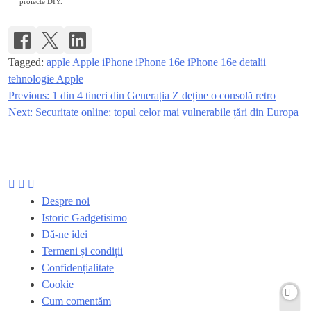
proiecte DIY.
Tagged:
apple
Apple iPhone
iPhone 16e
iPhone 16e detalii
tehnologie Apple
Previous:
1 din 4 tineri din Generația Z deține o consolă retro
Navigare
Next:
Securitate online: topul celor mai vulnerabile țări din Europa
în
articole
Despre noi
Istoric Gadgetisimo
Dă-ne idei
Termeni și condiții
Confidențialitate
Cookie
Cum comentăm