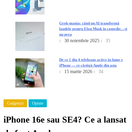
Grok-mania: când un AI transformă
laudele pentru Elon Musk în comedie…și
nu prea
30 noiembrie 2025
35
De ce 1 din 4 telefoane active în lume e
iPhone — ce câștigă Apple din asta
15 martie 2026
34
Gadgeturi
Opinie
iPhone 16e sau SE4? Ce a lansat