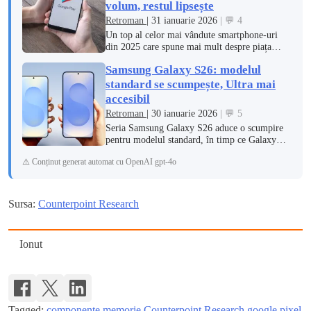
volum, restul lipsește
Retroman
| 31 ianuarie 2026
| 💬 4
Un top al celor mai vândute smartphone-uri
din 2025 care spune mai mult despre piața
reală decât despre hype, lansări și specificații
Samsung Galaxy S26: modelul
pe hârtie.
standard se scumpește, Ultra mai
accesibil
Retroman
| 30 ianuarie 2026
| 💬 5
Seria Samsung Galaxy S26 aduce o scumpire
pentru modelul standard, în timp ce Galaxy
S26 Plus își păstrează prețul, iar varianta Ultra
⚠️ Conținut generat automat cu OpenAI gpt-4o
este listată mai ieftin decât generația
anterioară.
Sursa:
Counterpoint Research
Ionut
Tagged:
componente memorie
Counterpoint Research
google pixel