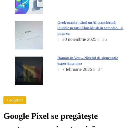
Grok-mania: când un AI transformă
laudele pentru Elon Musk în comedie…și
nu prea
30 noiembrie 2025
35
Român în Vest – Nivelul de siguranță:
experiența mea
7 februarie 2026
34
Gadgeturi
Google Pixel se pregătește