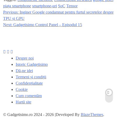
piața smartphone
smartphone-uri
SoC
Tensor
Previous:
Inginer Google condamnat pentru furtul secretelor despre
Navigare
TPU și GPU
în
Next:
Gadgetisimo Control Panel – Episodul 15
articole
Despre noi
Istoric Gadgetisimo
Dă-ne idei
Termeni și condiții
Confidențialitate
Cookie
Cum comentăm
Hartă site
© Gadgetisimo.ro 2024 - 2026 |Developed By
BlazeThemes
.