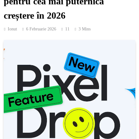
pentru cea mai puternică
creștere în 2026
Ionut
6 Februarie 2026
11
3 Mins