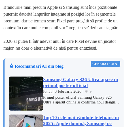
Brandurile mari precum Apple și Samsung sunt încă poziționate
puternic datorită lanțurilor integrate și poziției lor în segmentele
premium, dar pe termen scurt Pixel pare pregătit să profite de un
context în care multe companii vor înregistra scăderi sau stagnări.
2026 ar putea fi într-adevăr anul în care Pixel devine un jucător
major, nu doar o alternativă de nișă pentru entuziaști.
GENERAT CU AI
🤖 Recomandări AI din blog
Samsung Galaxy S26 Ultra apare în
primul poster official
Ionut
| 3 februarie 2026
| 💬 9
Primul poster oficial Samsung Galaxy S26
Ultra a apărut online și confirmă noul design,
culoarea Cobalt Violet și funcția Privacy
Display.
Top 10 cele mai vândute telefoane în
2025: Apple domină, Samsung pe