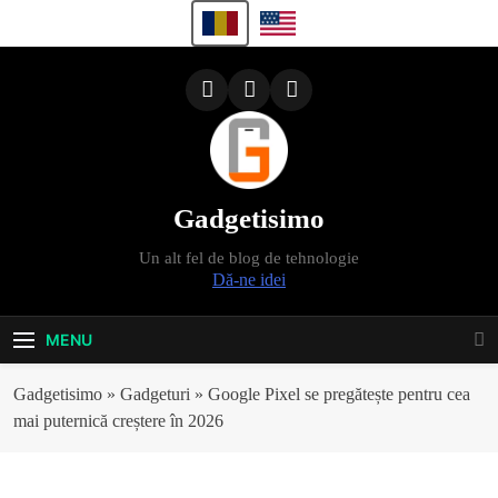
Skip
to
content
Gadgetisimo
Un alt fel de blog de tehnologie
Dă-ne idei
MENU
Gadgetisimo
»
Gadgeturi
»
Google Pixel se pregătește pentru cea
mai puternică creștere în 2026