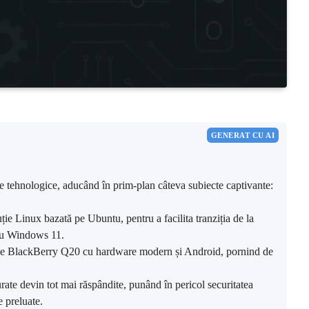
GENERAT CU AI
nțe tehnologice, aducând în prim-plan câteva subiecte captivante:
ie Linux bazată pe Ubuntu, pentru a facilita tranziția de la
cu Windows 11.
ele BlackBerry Q20 cu hardware modern și Android, pornind de
rate devin tot mai răspândite, punând în pericol securitatea
e preluate.