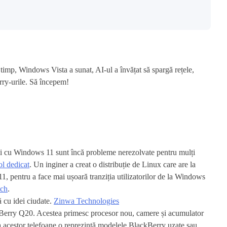
 timp, Windows Vista a sunat, AI-ul a învățat să spargă rețele,
rry-urile. Să începem!
ii cu Windows 11 sunt încă probleme nerezolvate pentru mulți
ol dedicat
. Un inginer a creat o distribuție de Linux care are la
, pentru a face mai ușoară tranziția utilizatorilor de la Windows
tch
.
ă cu idei ciudate.
Zinwa Technologies
kBerry Q20. Acestea primesc procesor nou, camere și acumulator
 acestor telefoane o reprezintă modelele BlackBerry uzate sau