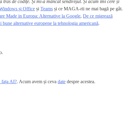
s de codițe. Și mi-a mâncat sendivișul. Și acum îmi cere și
Windows și Office
și
Teams
și ce MAGA-rii ne mai bagă pe gât.
are Made in Europa: Alternative la Google
,
De ce migrează
i bune alternative europene la tehnologia americană
.
o.
 fața AI?
. Acum avem și ceva
date
despre acestea.