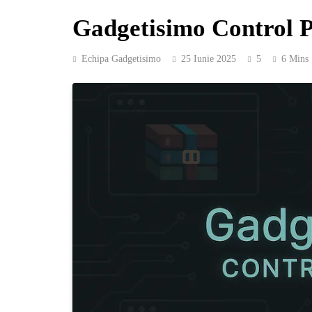
Gadgetisimo Control P
Echipa Gadgetisimo
25 Iunie 2025
5
6 Mins