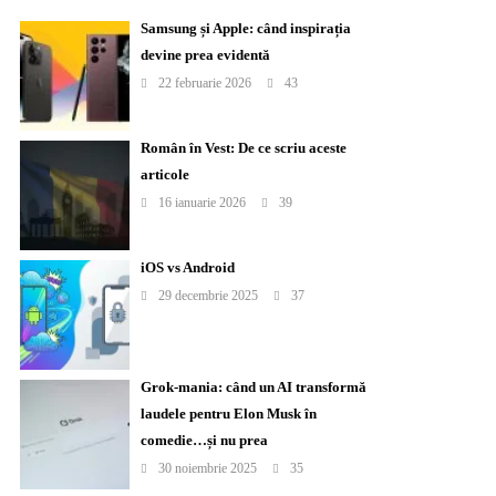
Samsung și Apple: când inspirația
devine prea evidentă
22 februarie 2026
43
Român în Vest: De ce scriu aceste
articole
16 ianuarie 2026
39
iOS vs Android
29 decembrie 2025
37
Grok-mania: când un AI transformă
laudele pentru Elon Musk în
comedie…și nu prea
30 noiembrie 2025
35