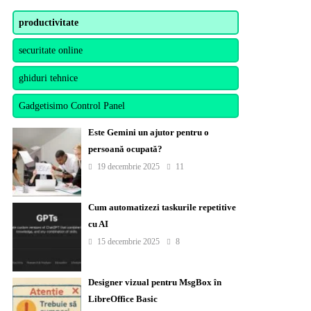
productivitate
securitate online
ghiduri tehnice
Gadgetisimo Control Panel
Este Gemini un ajutor pentru o
persoană ocupată?
19 decembrie 2025
11
Cum automatizezi taskurile repetitive
cu AI
15 decembrie 2025
8
Designer vizual pentru MsgBox în
LibreOffice Basic