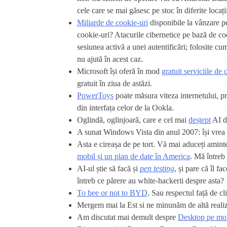
cele care se mai găsesc pe stoc în diferite locaț
Miliarde de cookie-uri
disponibile la vânzare pe
cookie-uri? Atacurile cibernetice pe bază de co
sesiunea activă a unei autentificări; folosite cu
nu ajută în acest caz.
Microsoft își oferă în mod
gratuit serviciile de
gratuit în ziua de astăzi.
PowerToys
poate măsura viteza internetului, pr
din interfața celor de la Ookla.
Oglindă, oglinjoară, care e cel mai
deștept
AI d
A sunat Windows Vista din anul 2007: își vrea
Asta e cireașa de pe tort. Vă mai aduceți ami
mobil și un plan de date în America
. Mă întreb 
AI-ul știe să facă și
pen testing
, și pare că îl f
întreb ce părere au white-hackerii despre asta?
To bee or not to BYD
. Sau respectul față de c
Mergem mai la Est si ne minunăm de altă reali
Am discutat mai demult despre
Desktop pe mo