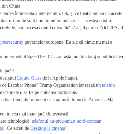
ii din China.
 partea întunecată a internetului. Ok, și ce treabă am eu cu aceste
okie-uri furate sunt noul trend în industrie — acestea conțin
m trebuie, poți accesa contul cuiva fără să-i știi parola. Nici 2FA-ul
 cybersecurity
guvernelor europene. Eu zic că nimic nu mai e
in intermediul SpeedTest CLI, iar asta fără tracking și publicitatea
in țară?
 designul
Liquid Glass
de la Apple înapoi.
nte de Escobar Phone? Trump Organization lansează un
telefon
dacă toate o să fie pe culoarea portocalie.
ace chiar bine, din moment ce a ajuns în topuri în America. Mă
lient în cea mai mare țară chinezească.
zare tehnologică:
telefonul nu-prea-smart nord-coreean
.
bil
. Ce ziceti de
Desktop la cinema
?