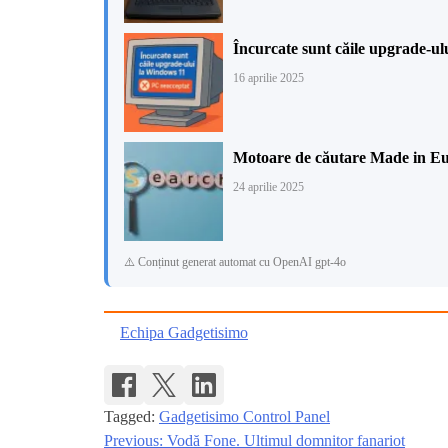
Încurcate sunt căile upgrade-u
16 aprilie 2025
Motoare de căutare Made in Eur
24 aprilie 2025
⚠️ Conținut generat automat cu OpenAI gpt-4o
Echipa Gadgetisimo
Tagged:
Gadgetisimo Control Panel
Previous:
Vodă Fone. Ultimul domnitor fanariot
Navigare