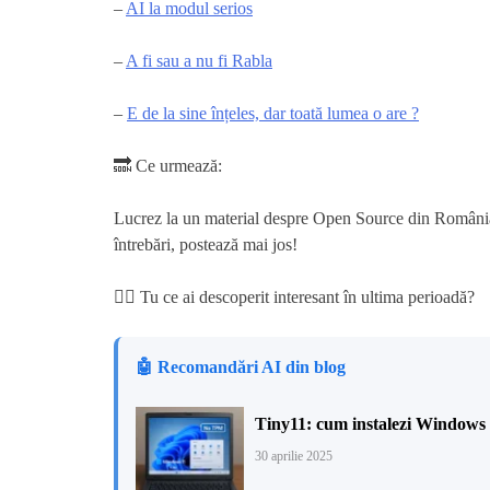
–
AI la modul serios
–
A fi sau a nu fi Rabla
–
E de la sine înțeles, dar toată lumea o are ?
🔜 Ce urmează:
Lucrez la un material despre Open Source din România
întrebări, postează mai jos!
🙋‍♂️ Tu ce ai descoperit interesant în ultima perioadă?
🤖 Recomandări AI din blog
Tiny11: cum instalezi Windows 11
30 aprilie 2025