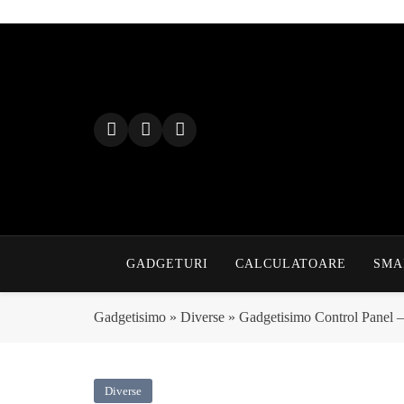
Skip
to
content
GADGETURI
CALCULATOARE
SMA
Gadgetisimo
»
Diverse
»
Gadgetisimo Control Panel –
Diverse