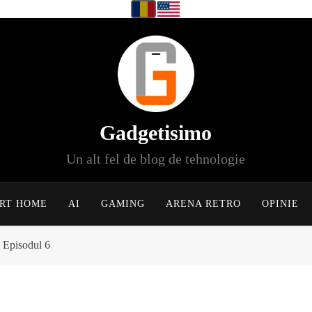
Gadgetisimo
Un alt fel de blog de tehnologie
RT HOME
AI
GAMING
ARENA RETRO
OPINIE
 Episodul 6