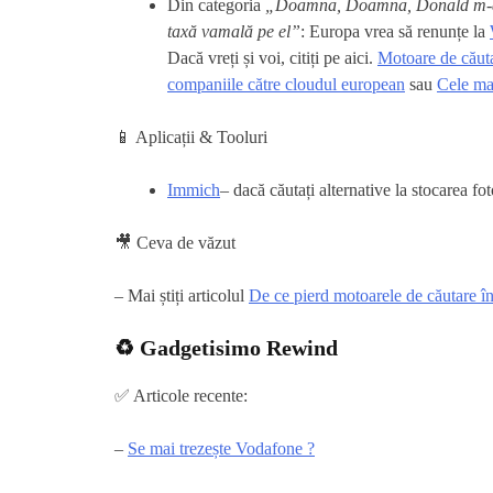
Din categoria
„Doamna, Doamna, Donald m-a tra
taxă vamală pe el”
: Europa vrea să renunțe la
Dacă vreți și voi, citiți pe aici.
Motoare de căut
companiile către cloudul european
sau
Cele ma
📱 Aplicații & Tooluri
Immich
– dacă căutați alternative la stocarea fot
🎥 Ceva de văzut
– Mai știți articolul
De ce pierd motoarele de căutare în
♻️ Gadgetisimo Rewind
✅ Articole recente:
–
Se mai trezește Vodafone ?