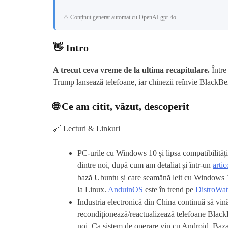
⚠️ Conținut generat automat cu OpenAI gpt-4o
👋 Intro
A trecut ceva vreme de la ultima recapitulare.
Între
Trump lansează telefoane, iar chinezii reînvie BlackBe
🌐 Ce am citit, văzut, descoperit
🔗 Lecturi & Linkuri
PC-urile cu Windows 10 și lipsa compatibilităț
dintre noi, după cum am detaliat și într-un
artic
bază Ubuntu și care seamănă leit cu Windows 11
la Linux.
AnduinOS
este în trend pe
DistroWa
Industria electronică din China continuă să vin
recondiționează/reactualizează telefoane Blac
noi. Ca sistem de operare vin cu Android. Baza