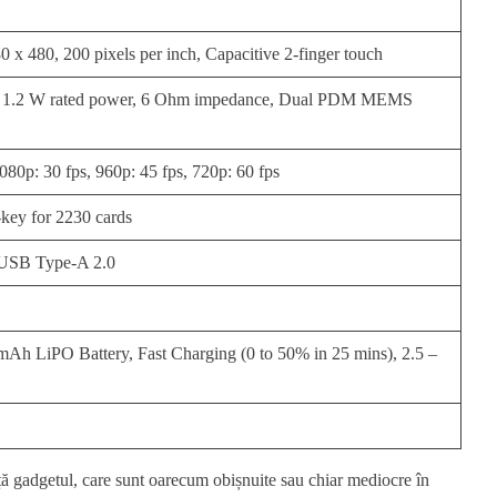
x 480, 200 pixels per inch, Capacitive 2-finger touch
r, 1.2 W rated power, 6 Ohm impedance, Dual PDM MEMS
0p: 30 fps, 960p: 45 fps, 720p: 60 fps
-key for 2230 cards
 USB Type-A 2.0
 LiPO Battery, Fast Charging (0 to 50% in 25 mins), 2.5 –
ță gadgetul, care sunt oarecum obișnuite sau chiar mediocre în