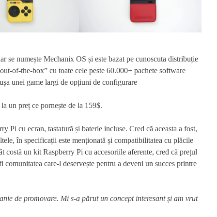
lar se numește Mechanix OS și este bazat pe cunoscuta distribuție
out-of-the-box” cu toate cele peste 60.000+ pachete software
 ușa unei game largi de opțiuni de configurare
la un preț ce pornește de la 159$.
y Pi cu ecran, tastatură și baterie incluse. Cred că aceasta a fost,
tele, în specificații este menționată și compatibilitatea cu plăcile
 costă un kit Raspberry Pi cu accesoriile aferente, cred că prețul
 fi comunitatea care-l deservește pentru a deveni un succes printre
panie de promovare. Mi s-a părut un concept interesant și am vrut