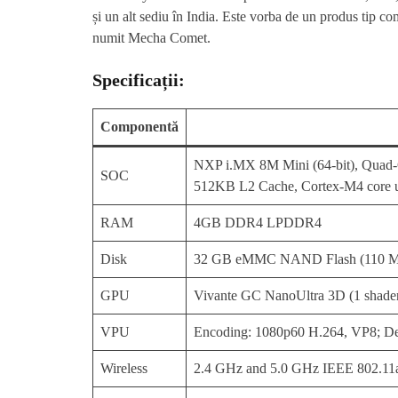
și un alt sediu în India. Este vorba de un produs tip c
numit Mecha Comet.
Specificații:
Componentă
NXP i.MX 8M Mini (64-bit), Quad
SOC
512KB L2 Cache, Cortex-M4 core 
RAM
4GB DDR4 LPDDR4
Disk
32 GB eMMC NAND Flash (110 MB/
GPU
Vivante GC NanoUltra 3D (1 shade
VPU
Encoding: 1080p60 H.264, VP8; D
Wireless
2.4 GHz and 5.0 GHz IEEE 802.11a