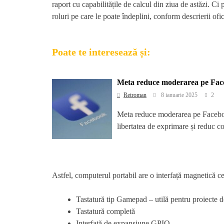
raport cu capabilitățile de calcul din ziua de astăzi. C
roluri pe care le poate îndeplini, conform descrierii ofic
Poate te interesează și:
Meta reduce moderarea pe Fac
Retroman
8 ianuarie 2025
2
Meta reduce moderarea pe Facebo
libertatea de exprimare și reduc co
Astfel, computerul portabil are o interfață magnetică ce
Tastatură tip Gamepad – utilă pentru proiecte d
Tastatură completă
Interfață de expansiune GPIO