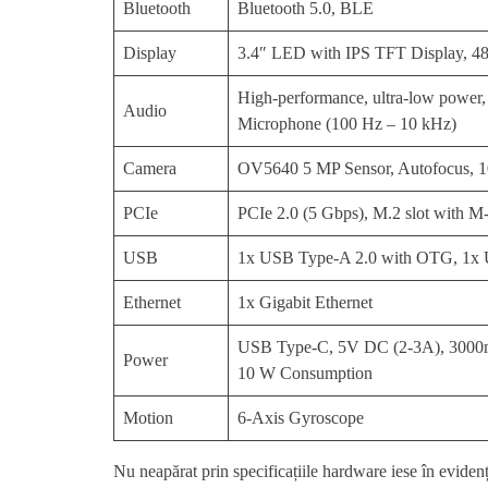
Bluetooth
Bluetooth 5.0, BLE
Display
3.4″ LED with IPS TFT Display, 480 
High-performance, ultra-low powe
Audio
Microphone (100 Hz – 10 kHz)
Camera
OV5640 5 MP Sensor, Autofocus, 108
PCIe
PCIe 2.0 (5 Gbps), M.2 slot with M
USB
1x USB Type-A 2.0 with OTG, 1x
Ethernet
1x Gigabit Ethernet
USB Type-C, 5V DC (2-3A), 3000mAh
Power
10 W Consumption
Motion
6-Axis Gyroscope
Nu neapărat prin specificațiile hardware iese în eviden