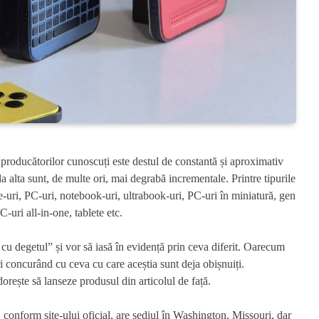
 producătorilor cunoscuți este destul de constantă și aproximativ
la alta sunt, de multe ori, mai degrabă incrementale. Printre tipurile
e-uri, PC-uri, notebook-uri, ultrabook-uri, PC-uri în miniatură, gen
-uri all-in-one, tablete etc.
u degetul” și vor să iasă în evidență prin ceva diferit. Oarecum
ri concurând cu ceva cu care aceștia sunt deja obișnuiți.
orește să lanseze produsul din articolul de față.
onform site-ului oficial, are sediul în Washington, Missouri, dar