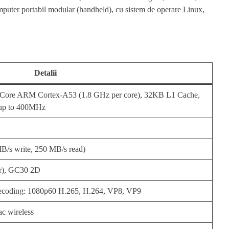
omputer portabil modular (handheld), cu sistem de operare Linux,
Detalii
-Core ARM Cortex-A53 (1.8 GHz per core), 32KB L1 Cache,
up to 400MHz
s write, 250 MB/s read)
r), GC30 2D
ecoding: 1080p60 H.265, H.264, VP8, VP9
c wireless