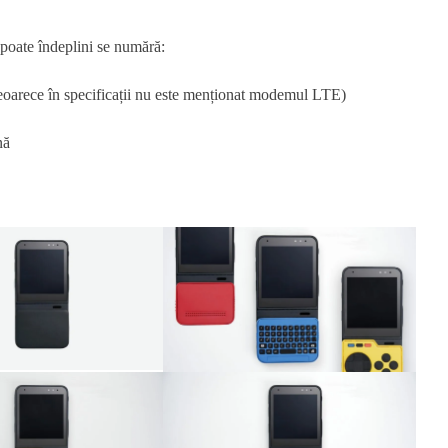
 poate îndeplini se numără:
eoarece în specificații nu este menționat modemul LTE)
nă