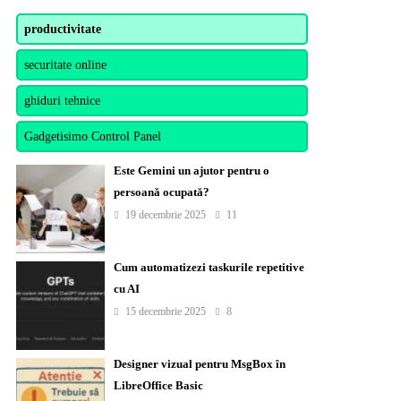
productivitate
securitate online
ghiduri tehnice
Gadgetisimo Control Panel
Este Gemini un ajutor pentru o
persoană ocupată?
19 decembrie 2025
11
Cum automatizezi taskurile repetitive
cu AI
15 decembrie 2025
8
Designer vizual pentru MsgBox în
LibreOffice Basic