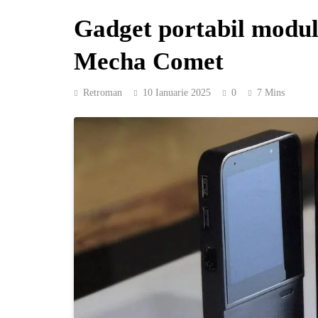
Gadget portabil modul
Mecha Comet
Retroman
10 Ianuarie 2025
0
7 Mins