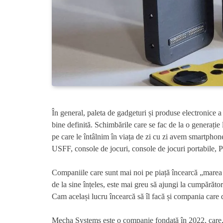
În general, paleta de gadgeturi și produse electronice a
bine definită. Schimbările care se fac de la o generație 
pe care le întâlnim în viața de zi cu zi avem smartphon
USFF, console de jocuri, console de jocuri portabile, PC
Companiile care sunt mai noi pe piață încearcă „marea c
de la sine înțeles, este mai greu să ajungi la cumpărăto
Cam același lucru încearcă să îl facă și compania care d
Mecha Systems este o companie fondată în 2022, care, c