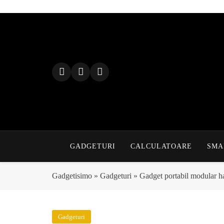
Skip
to
content
GADGETURI
CALCULATOARE
SMA
Gadgetisimo
»
Gadgeturi
»
Gadget portabil modular 
Gadgeturi