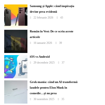
Samsung și Apple: când inspirația
devine prea evidentă
22 februarie 2026
43
Român în Vest: De ce scriu aceste
articole
16 ianuarie 2026
39
iOS vs Android
29 decembrie 2025
37
Grok-mania: când un AI transformă
laudele pentru Elon Musk în
comedie…și nu prea
30 noiembrie 2025
35