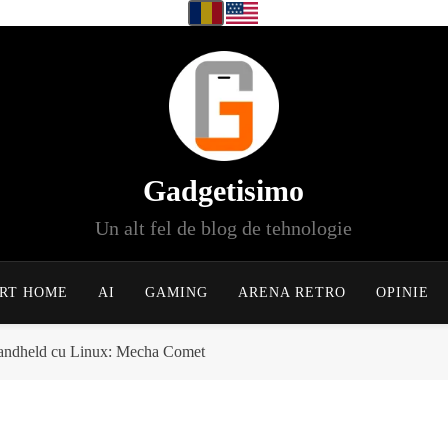
Gadgetisimo
Un alt fel de blog de tehnologie
RT HOME
AI
GAMING
ARENA RETRO
OPINIE
handheld cu Linux: Mecha Comet