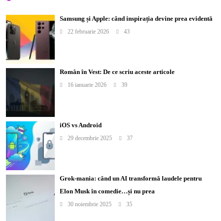
Samsung și Apple: când inspirația devine prea evidentă
22 februarie 2026
43
Român în Vest: De ce scriu aceste articole
16 ianuarie 2026
39
iOS vs Android
29 decembrie 2025
37
Grok-mania: când un AI transformă laudele pentru
Elon Musk în comedie…și nu prea
30 noiembrie 2025
35