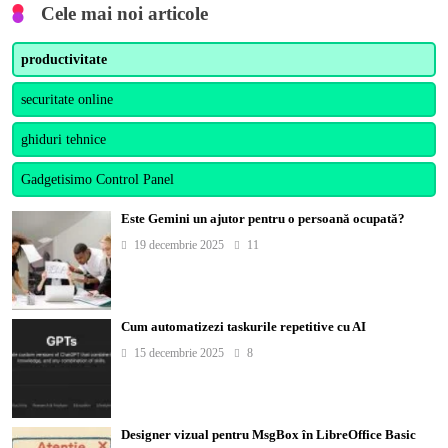
Cele mai noi articole
productivitate
securitate online
ghiduri tehnice
Gadgetisimo Control Panel
Este Gemini un ajutor pentru o persoană ocupată?
19 decembrie 2025
11
Cum automatizezi taskurile repetitive cu AI
15 decembrie 2025
8
Designer vizual pentru MsgBox în LibreOffice Basic