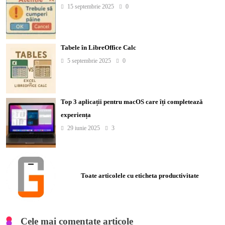
15 septembrie 2025
0
Tabele în LibreOffice Calc
5 septembrie 2025
0
Top 3 aplicații pentru macOS care îți completează
experiența
29 iunie 2025
3
Toate articolele cu eticheta productivitate
Cele mai comentate articole