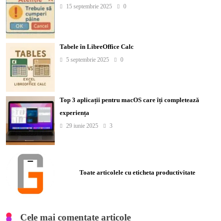
15 septembrie 2025
0
Tabele în LibreOffice Calc
5 septembrie 2025
0
Top 3 aplicații pentru macOS care îți completează
experiența
29 iunie 2025
3
Toate articolele cu eticheta productivitate
Cele mai comentate articole