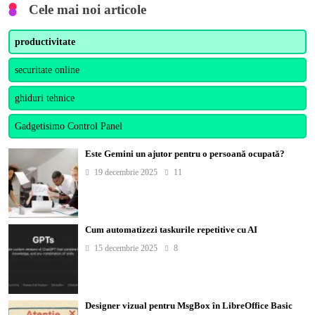
Cele mai noi articole
productivitate
securitate online
ghiduri tehnice
Gadgetisimo Control Panel
Este Gemini un ajutor pentru o persoană ocupată?
19 decembrie 2025
11
Cum automatizezi taskurile repetitive cu AI
15 decembrie 2025
8
Designer vizual pentru MsgBox în LibreOffice Basic