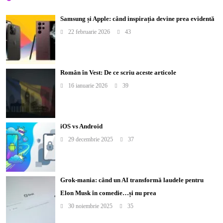
Samsung și Apple: când inspirația devine prea evidentă
22 februarie 2026
43
Român în Vest: De ce scriu aceste articole
16 ianuarie 2026
39
iOS vs Android
29 decembrie 2025
37
Grok-mania: când un AI transformă laudele pentru
Elon Musk în comedie…și nu prea
30 noiembrie 2025
35