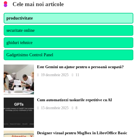
Cele mai noi articole
productivitate
securitate online
ghiduri tehnice
Gadgetisimo Control Panel
Este Gemini un ajutor pentru o persoană ocupată?
19 decembrie 2025
11
Cum automatizezi taskurile repetitive cu AI
15 decembrie 2025
8
Designer vizual pentru MsgBox în LibreOffice Basic