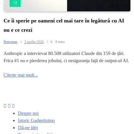
AI
Ce îi sperie pe oameni cel mai tare în legătură cu AI
nu e ce crezi
Retroman
3 aprilie 2026
6
8 mins
Anthropic a intervievat 80.508 utilizatori Claude din 159 de țări.
Frica #1 nu e pierderea jobului, ci nesiguranța față de output-ul AI.
Citește mai mult...
Despre noi
Istoric Gadgetisimo
Dă-ne idei