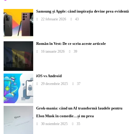
Samsung și Apple: când inspirația devine prea evidentă
22 februarie 2026
43
Român în Vest: De ce scriu aceste articole
16 ianuarie 2026
39
iOS vs Android
29 decembrie 2025
37
Grok-mania: când un AI transformă laudele pentru
Elon Musk în comedie…și nu prea
30 noiembrie 2025
35