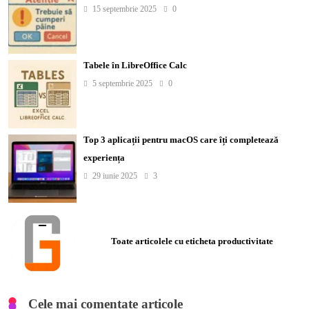
15 septembrie 2025
0
Tabele în LibreOffice Calc
5 septembrie 2025
0
Top 3 aplicații pentru macOS care îți completează
experiența
29 iunie 2025
3
Toate articolele cu eticheta productivitate
Cele mai comentate articole