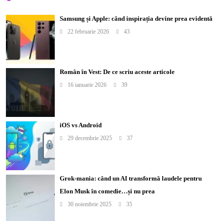
Samsung și Apple: când inspirația devine prea evidentă
22 februarie 2026
43
Român în Vest: De ce scriu aceste articole
16 ianuarie 2026
39
iOS vs Android
29 decembrie 2025
37
Grok-mania: când un AI transformă laudele pentru
Elon Musk în comedie…și nu prea
30 noiembrie 2025
35