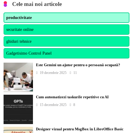
Cele mai noi articole
productivitate
securitate online
ghiduri tehnice
Gadgetisimo Control Panel
Este Gemini un ajutor pentru o persoană ocupată?
19 decembrie 2025
11
Cum automatizezi taskurile repetitive cu AI
15 decembrie 2025
8
Designer vizual pentru MsgBox în LibreOffice Basic