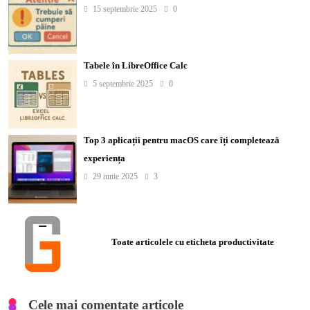
15 septembrie 2025
0
Tabele în LibreOffice Calc
5 septembrie 2025
0
Top 3 aplicații pentru macOS care îți completează
experiența
29 iunie 2025
3
Toate articolele cu eticheta productivitate
Cele mai comentate articole