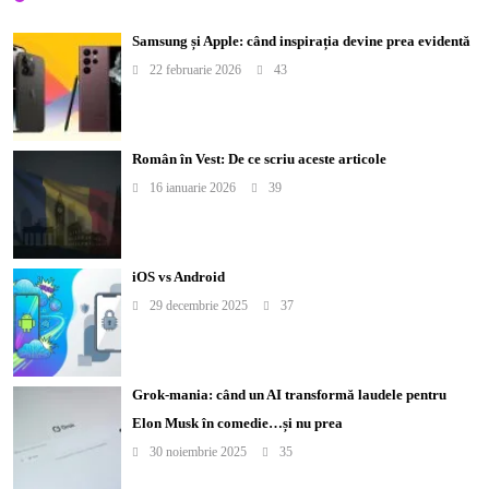
Samsung și Apple: când inspirația devine prea evidentă
22 februarie 2026
43
Român în Vest: De ce scriu aceste articole
16 ianuarie 2026
39
iOS vs Android
29 decembrie 2025
37
Grok-mania: când un AI transformă laudele pentru
Elon Musk în comedie…și nu prea
30 noiembrie 2025
35