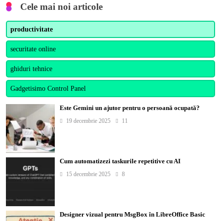
Cele mai noi articole
productivitate
securitate online
ghiduri tehnice
Gadgetisimo Control Panel
Este Gemini un ajutor pentru o persoană ocupată?
19 decembrie 2025
11
Cum automatizezi taskurile repetitive cu AI
15 decembrie 2025
8
Designer vizual pentru MsgBox în LibreOffice Basic