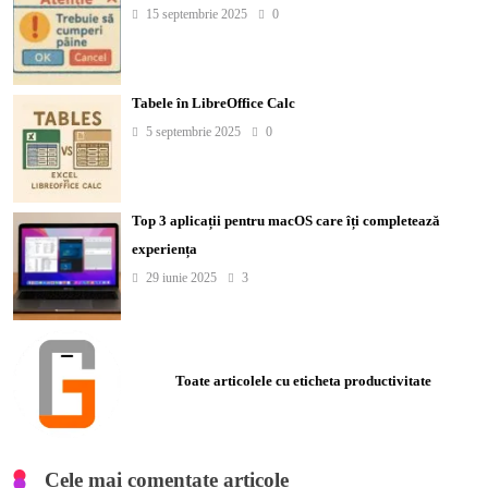
15 septembrie 2025
0
Tabele în LibreOffice Calc
5 septembrie 2025
0
Top 3 aplicații pentru macOS care îți completează
experiența
29 iunie 2025
3
Toate articolele cu eticheta productivitate
Cele mai comentate articole