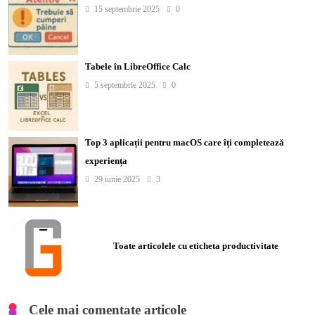
15 septembrie 2025
0
Tabele în LibreOffice Calc
5 septembrie 2025
0
Top 3 aplicații pentru macOS care îți completează
experiența
29 iunie 2025
3
Toate articolele cu eticheta productivitate
Cele mai comentate articole