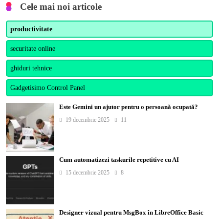
Cele mai noi articole
productivitate
securitate online
ghiduri tehnice
Gadgetisimo Control Panel
Este Gemini un ajutor pentru o persoană ocupată?
19 decembrie 2025
11
Cum automatizezi taskurile repetitive cu AI
15 decembrie 2025
8
Designer vizual pentru MsgBox în LibreOffice Basic