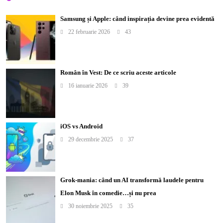
Samsung și Apple: când inspirația devine prea evidentă
22 februarie 2026
43
Român în Vest: De ce scriu aceste articole
16 ianuarie 2026
39
iOS vs Android
29 decembrie 2025
37
Grok-mania: când un AI transformă laudele pentru
Elon Musk în comedie…și nu prea
30 noiembrie 2025
35