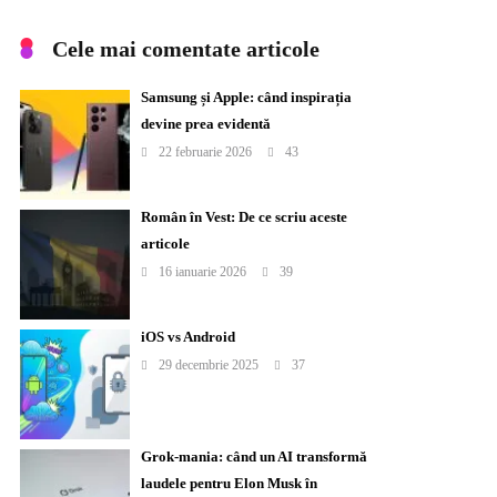
Cele mai comentate articole
Samsung și Apple: când inspirația
devine prea evidentă
22 februarie 2026
43
Român în Vest: De ce scriu aceste
articole
16 ianuarie 2026
39
iOS vs Android
29 decembrie 2025
37
Grok-mania: când un AI transformă
laudele pentru Elon Musk în