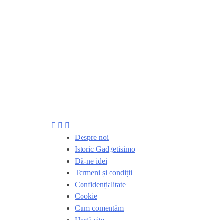
Despre noi
Istoric Gadgetisimo
Dă-ne idei
Termeni și condiții
Confidențialitate
Cookie
Cum comentăm
Hartă site