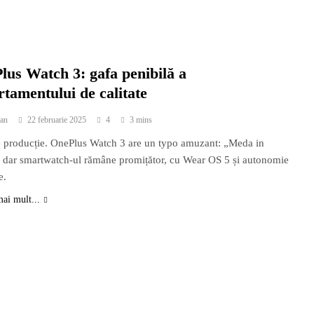
lus Watch 3: gafa penibilă a
tamentului de calitate
an
22 februarie 2025
4
3 mins
 producție. OnePlus Watch 3 are un typo amuzant: „Meda in
 dar smartwatch-ul rămâne promițător, cu Wear OS 5 și autonomie
e.
mai mult...