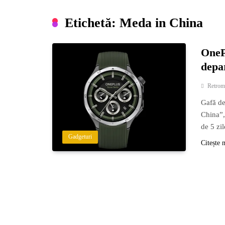
Etichetă:
Meda in China
OneP
depar
Retrom
Gafă de
China”,
de 5 zil
Gadgeturi
Citește 