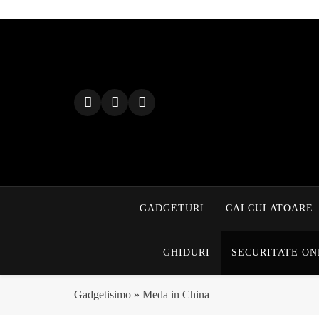
Skip
to
content
GADGETURI
CALCULATOARE
GHIDURI
SECURITATE ON
Gadgetisimo
»
Meda in China