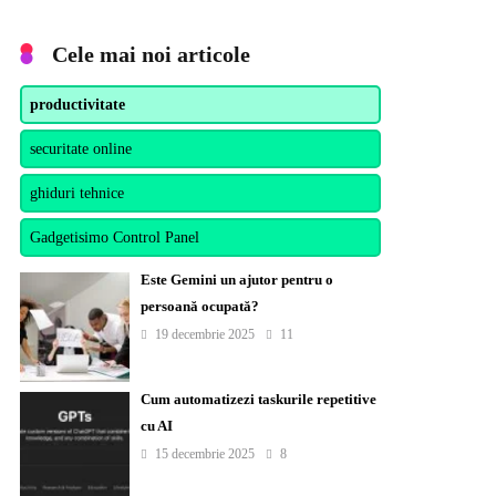
Cele mai noi articole
productivitate
securitate online
ghiduri tehnice
Gadgetisimo Control Panel
Este Gemini un ajutor pentru o
persoană ocupată?
19 decembrie 2025
11
Cum automatizezi taskurile repetitive
cu AI
15 decembrie 2025
8