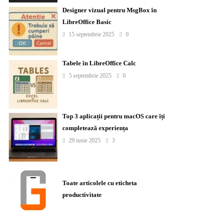
Designer vizual pentru MsgBox în
LibreOffice Basic
15 septembrie 2025
0
Tabele în LibreOffice Calc
5 septembrie 2025
0
Top 3 aplicații pentru macOS care îți
completează experiența
29 iunie 2025
3
Toate articolele cu eticheta
productivitate