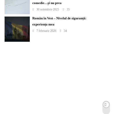
comedie…și nu prea
30 noiembrie 2025
35
Român în Vest – Nivelul de siguranță:
experiența mea
7 februarie 2026
34