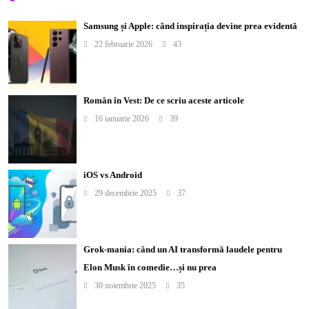
Samsung și Apple: când inspirația devine prea evidentă
22 februarie 2026
43
Român în Vest: De ce scriu aceste articole
16 ianuarie 2026
39
iOS vs Android
29 decembrie 2025
37
Grok-mania: când un AI transformă laudele pentru
Elon Musk în comedie…și nu prea
30 noiembrie 2025
35