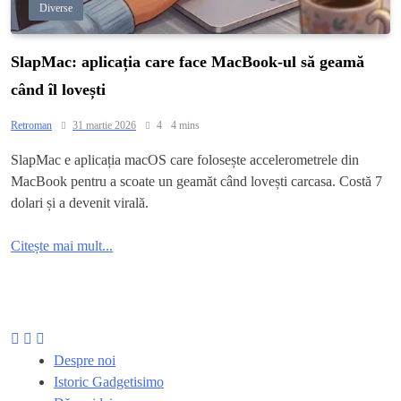
Diverse
SlapMac: aplicația care face MacBook-ul să geamă
când îl lovești
Retroman
31 martie 2026
4
4 mins
SlapMac e aplicația macOS care folosește accelerometrele din
MacBook pentru a scoate un geamăt când lovești carcasa. Costă 7
dolari și a devenit virală.
Citește mai mult...
Despre noi
Istoric Gadgetisimo