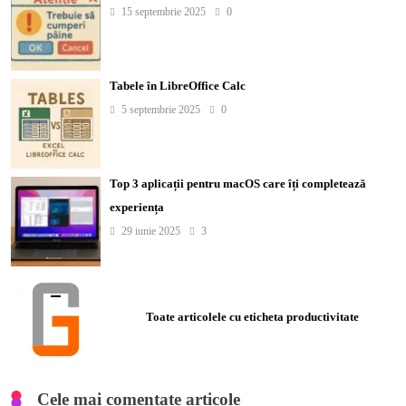
15 septembrie 2025
0
Tabele în LibreOffice Calc
5 septembrie 2025
0
Top 3 aplicații pentru macOS care îți completează
experiența
29 iunie 2025
3
Toate articolele cu eticheta productivitate
Cele mai comentate articole