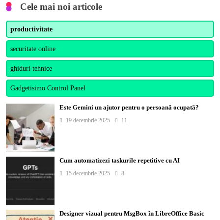
Cele mai noi articole
productivitate
securitate online
ghiduri tehnice
Gadgetisimo Control Panel
Este Gemini un ajutor pentru o persoană ocupată?
19 decembrie 2025
11
Cum automatizezi taskurile repetitive cu AI
15 decembrie 2025
8
Designer vizual pentru MsgBox în LibreOffice Basic