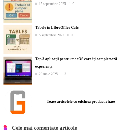
15 septembrie 2025
0
Tabele în LibreOffice Calc
5 septembrie 2025
0
Top 3 aplicații pentru macOS care îți completează
experiența
29 iunie 2025
3
Toate articolele cu eticheta productivitate
Cele mai comentate articole