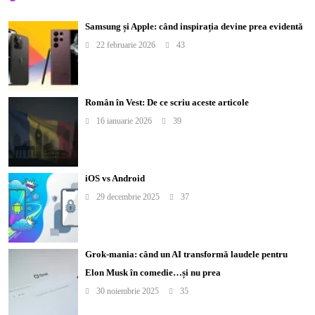
Samsung și Apple: când inspirația devine prea evidentă
22 februarie 2026
43
Român în Vest: De ce scriu aceste articole
16 ianuarie 2026
39
iOS vs Android
29 decembrie 2025
37
Grok-mania: când un AI transformă laudele pentru
Elon Musk în comedie…și nu prea
30 noiembrie 2025
35