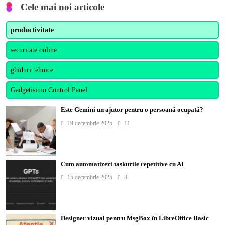
Cele mai noi articole
productivitate
securitate online
ghiduri tehnice
Gadgetisimo Control Panel
Este Gemini un ajutor pentru o persoană ocupată?
19 decembrie 2025
11
Cum automatizezi taskurile repetitive cu AI
15 decembrie 2025
8
Designer vizual pentru MsgBox în LibreOffice Basic