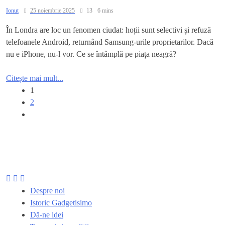
Ionut
25 noiembrie 2025
13
6 mins
În Londra are loc un fenomen ciudat: hoții sunt selectivi și refuză
telefoanele Android, returnând Samsung-urile proprietarilor. Dacă
nu e iPhone, nu-l vor. Ce se întâmplă pe piața neagră?
Citește mai mult...
1
2
Despre noi
Istoric Gadgetisimo
Dă-ne idei