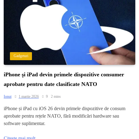
Gadgeturi
iPhone şi iPad devin primele dispozitive consumer
aprobate pentru date clasificate NATO
Ionut
1 martie 2026
9
2 mins
iPhone și iPad cu iOS 26 devin primele dispozitive de consum
aprobate pentru rețele NATO, fără modificări hardware sau
software suplimentar.
Citește mai mult...