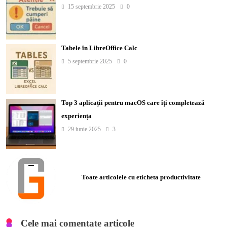
15 septembrie 2025
0
Tabele în LibreOffice Calc
5 septembrie 2025
0
Top 3 aplicații pentru macOS care îți completează
experiența
29 iunie 2025
3
Toate articolele cu eticheta productivitate
Cele mai comentate articole