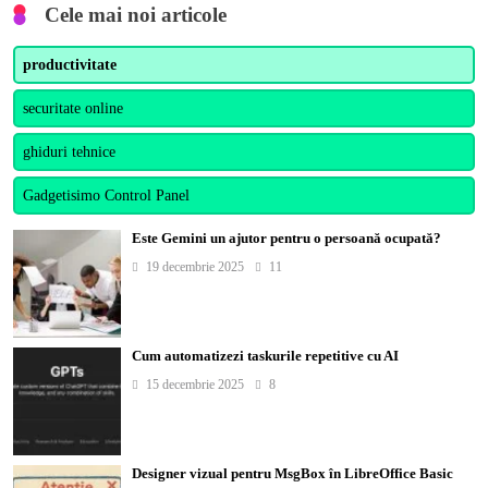
Cele mai noi articole
productivitate
securitate online
ghiduri tehnice
Gadgetisimo Control Panel
Este Gemini un ajutor pentru o persoană ocupată?
19 decembrie 2025
11
Cum automatizezi taskurile repetitive cu AI
15 decembrie 2025
8
Designer vizual pentru MsgBox în LibreOffice Basic