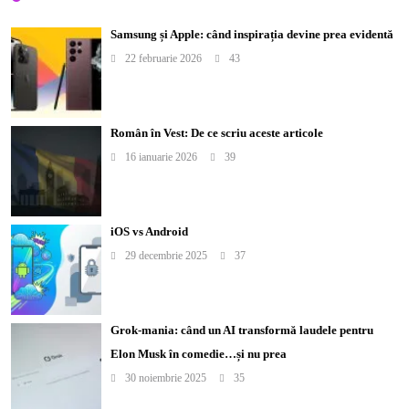
Samsung și Apple: când inspirația devine prea evidentă
22 februarie 2026
43
Român în Vest: De ce scriu aceste articole
16 ianuarie 2026
39
iOS vs Android
29 decembrie 2025
37
Grok-mania: când un AI transformă laudele pentru
Elon Musk în comedie…și nu prea
30 noiembrie 2025
35