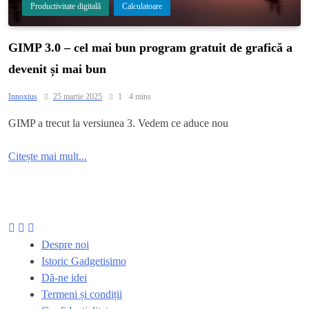
Productivitate digitală
Calculatoare
GIMP 3.0 – cel mai bun program gratuit de grafică a
devenit și mai bun
Innoxius
25 martie 2025
1
4 mins
GIMP a trecut la versiunea 3. Vedem ce aduce nou
Citește mai mult...
Despre noi
Istoric Gadgetisimo
Dă-ne idei
Termeni și condiții