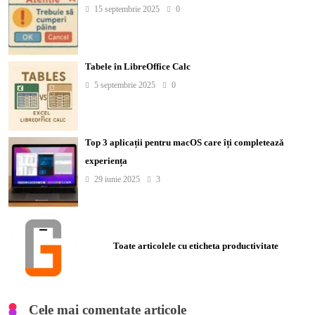
15 septembrie 2025
0
Tabele în LibreOffice Calc
5 septembrie 2025
0
Top 3 aplicații pentru macOS care îți completează
experiența
29 iunie 2025
3
Toate articolele cu eticheta productivitate
Cele mai comentate articole