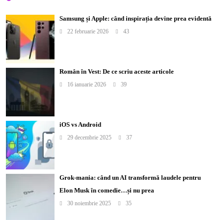
Samsung și Apple: când inspirația devine prea evidentă
22 februarie 2026
43
Român în Vest: De ce scriu aceste articole
16 ianuarie 2026
39
iOS vs Android
29 decembrie 2025
37
Grok-mania: când un AI transformă laudele pentru
Elon Musk în comedie…și nu prea
30 noiembrie 2025
35