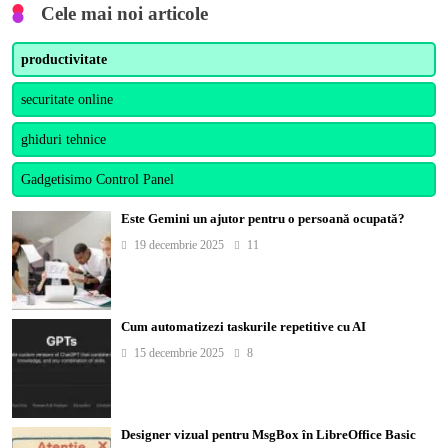
Cele mai noi articole
productivitate
securitate online
ghiduri tehnice
Gadgetisimo Control Panel
Este Gemini un ajutor pentru o persoană ocupată?
19 decembrie 2025
11
Cum automatizezi taskurile repetitive cu AI
15 decembrie 2025
8
Designer vizual pentru MsgBox în LibreOffice Basic