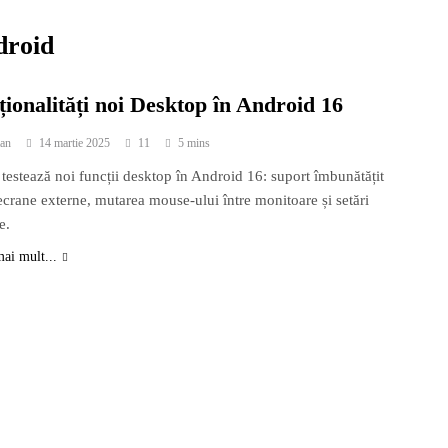
droid
ionalități noi Desktop în Android 16
an
14 martie 2025
11
5 mins
testează noi funcții desktop în Android 16: suport îmbunătățit
ecrane externe, mutarea mouse-ului între monitoare și setări
e.
mai mult...