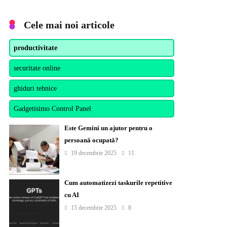
Cele mai noi articole
productivitate
securitate online
ghiduri tehnice
Gadgetisimo Control Panel
Este Gemini un ajutor pentru o
persoană ocupată?
19 decembrie 2025
11
Cum automatizezi taskurile repetitive
cu AI
15 decembrie 2025
8