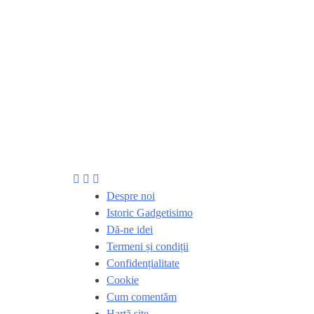
Despre noi
Istoric Gadgetisimo
Dă-ne idei
Termeni și condiții
Confidențialitate
Cookie
Cum comentăm
Hartă site