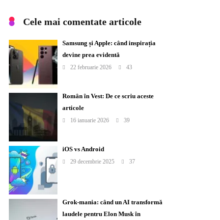
Cele mai comentate articole
Samsung și Apple: când inspirația
devine prea evidentă
22 februarie 2026
43
Român în Vest: De ce scriu aceste
articole
16 ianuarie 2026
39
iOS vs Android
29 decembrie 2025
37
Grok-mania: când un AI transformă
laudele pentru Elon Musk în