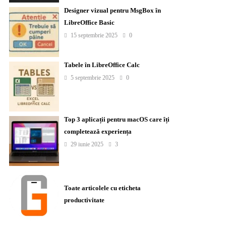
Designer vizual pentru MsgBox în
LibreOffice Basic
15 septembrie 2025
0
Tabele în LibreOffice Calc
5 septembrie 2025
0
Top 3 aplicații pentru macOS care îți
completează experiența
29 iunie 2025
3
Toate articolele cu eticheta
productivitate