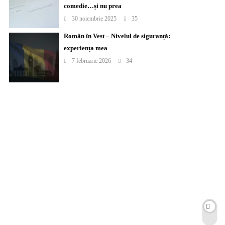
comedie…și nu prea
30 noiembrie 2025
35
Român în Vest – Nivelul de siguranță:
experiența mea
7 februarie 2026
34