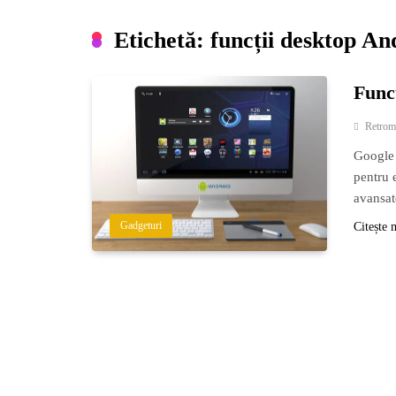
Etichetă:
funcții desktop An
Funcț
Retrom
Google 
pentru 
avansat
Gadgeturi
Citește 