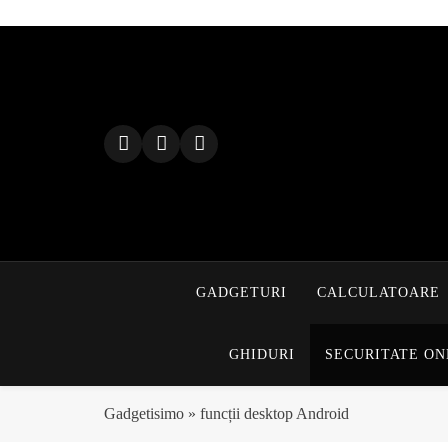
Skip
to
content
GADGETURI
CALCULATOARE
GHIDURI
SECURITATE ON
Gadgetisimo
»
funcții desktop Android