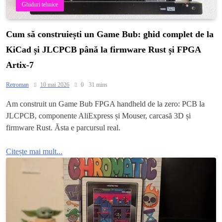
Ghiduri tehnice
Cum să construiești un Game Bub: ghid complet de la
KiCad și JLCPCB până la firmware Rust și FPGA
Artix-7
Retroman
10 mai 2026
0
31 mins
Am construit un Game Bub FPGA handheld de la zero: PCB la
JLCPCB, componente AliExpress și Mouser, carcasă 3D și
firmware Rust. Ăsta e parcursul real.
Citește mai mult...