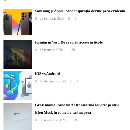
Samsung și Apple: când inspirația devine prea evidentă
22 februarie 2026
43
Român în Vest: De ce scriu aceste articole
16 ianuarie 2026
39
iOS vs Android
29 decembrie 2025
37
Grok-mania: când un AI transformă laudele pentru
Elon Musk în comedie…și nu prea
30 noiembrie 2025
35