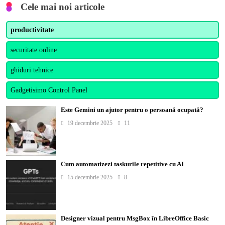
Cele mai noi articole
productivitate
securitate online
ghiduri tehnice
Gadgetisimo Control Panel
Este Gemini un ajutor pentru o persoană ocupată?
19 decembrie 2025
11
Cum automatizezi taskurile repetitive cu AI
15 decembrie 2025
8
Designer vizual pentru MsgBox în LibreOffice Basic