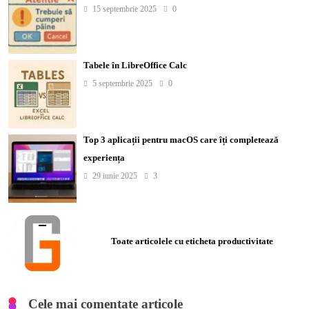
15 septembrie 2025
0
Tabele în LibreOffice Calc
5 septembrie 2025
0
Top 3 aplicații pentru macOS care îți completează
experiența
29 iunie 2025
3
Toate articolele cu eticheta productivitate
Cele mai comentate articole