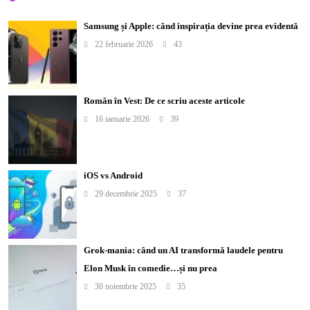
Samsung și Apple: când inspirația devine prea evidentă
22 februarie 2026
43
Român în Vest: De ce scriu aceste articole
16 ianuarie 2026
39
iOS vs Android
29 decembrie 2025
37
Grok-mania: când un AI transformă laudele pentru
Elon Musk în comedie…și nu prea
30 noiembrie 2025
35