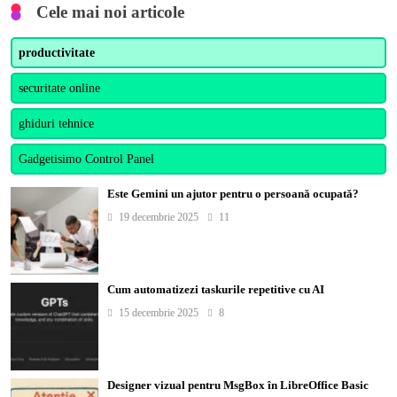
Cele mai noi articole
productivitate
securitate online
ghiduri tehnice
Gadgetisimo Control Panel
Este Gemini un ajutor pentru o persoană ocupată?
19 decembrie 2025
11
Cum automatizezi taskurile repetitive cu AI
15 decembrie 2025
8
Designer vizual pentru MsgBox în LibreOffice Basic