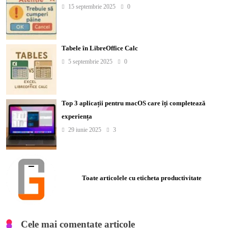
15 septembrie 2025
0
Tabele în LibreOffice Calc
5 septembrie 2025
0
Top 3 aplicații pentru macOS care îți completează
experiența
29 iunie 2025
3
Toate articolele cu eticheta productivitate
Cele mai comentate articole