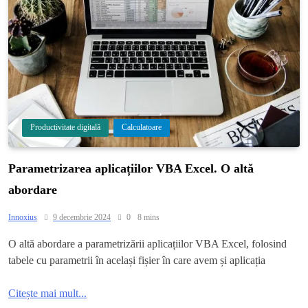
Productivitate digitală
Calculatoare
Parametrizarea aplicațiilor VBA Excel. O altă
abordare
Innoxius
9 decembrie 2024
0
8 mins
O altă abordare a parametrizării aplicațiilor VBA Excel, folosind
tabele cu parametrii în același fișier în care avem și aplicația
Citește mai mult...