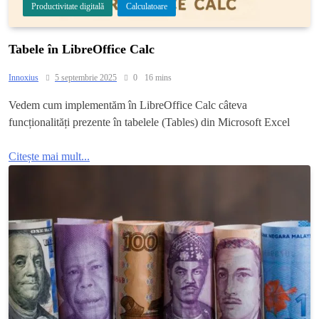
Productivitate digitală
Calculatoare
Tabele în LibreOffice Calc
Innoxius
5 septembrie 2025
0
16 mins
Vedem cum implementăm în LibreOffice Calc câteva
funcționalități prezente în tabelele (Tables) din Microsoft Excel
Citește mai mult...