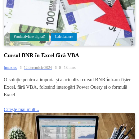
Productivitate digitală
Calculatoare
Cursul BNR în Excel fără VBA
Innoxius
12 decembrie 2024
0
13 mins
O soluție pentru a importa și a actualiza cursul BNR într-un fișier
Excel, fără VBA, folosind interogări Power Query și o formulă
Excel
Citește mai mult...