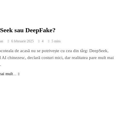
Seek sau DeepFake?
an
6 februarie 2025
4
5 mins
coteala de acasă nu se potrivește cu cea din târg: DeepSeek,
 AI chinezesc, declară costuri mici, dar realitatea pare mult mai
.
mai mult...