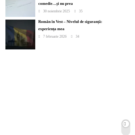
comedie…și nu prea
30 noiembrie 2025
35
Român în Vest – Nivelul de siguranță:
experiența mea
7 februarie 2026
34