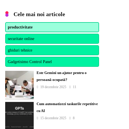
Cele mai noi articole
productivitate
securitate online
ghiduri tehnice
Gadgetisimo Control Panel
Este Gemini un ajutor pentru o
persoană ocupată?
19 decembrie 2025
11
Cum automatizezi taskurile repetitive
cu AI
15 decembrie 2025
8