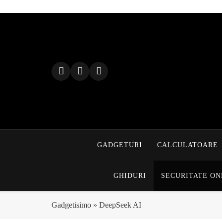
Skip
to
content
GADGETURI
CALCULATOARE
GHIDURI
SECURITATE ON
Gadgetisimo
»
DeepSeek AI