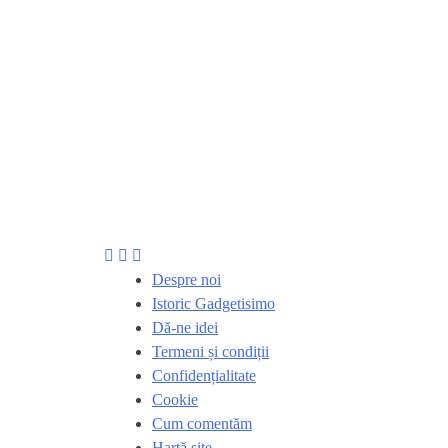
Despre noi
Istoric Gadgetisimo
Dă-ne idei
Termeni și condiții
Confidențialitate
Cookie
Cum comentăm
Hartă site