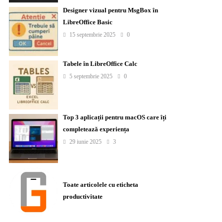
Designer vizual pentru MsgBox în
LibreOffice Basic
15 septembrie 2025
0
Tabele în LibreOffice Calc
5 septembrie 2025
0
Top 3 aplicații pentru macOS care îți
completează experiența
29 iunie 2025
3
Toate articolele cu eticheta
productivitate