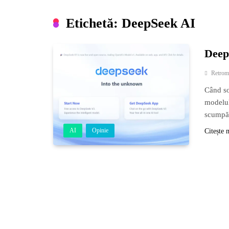
Etichetă:
DeepSeek AI
Deep
Retrom
Când so
modelul
scumpă
AI
Opinie
Citește 