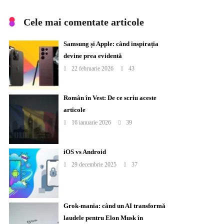
Cele mai comentate articole
Samsung și Apple: când inspirația
devine prea evidentă
22 februarie 2026
43
Român în Vest: De ce scriu aceste
articole
16 ianuarie 2026
39
iOS vs Android
29 decembrie 2025
37
Grok-mania: când un AI transformă
laudele pentru Elon Musk în