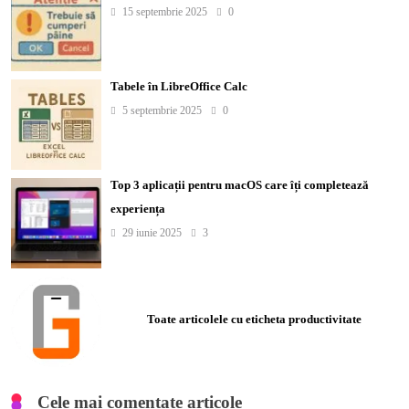
15 septembrie 2025
0
Tabele în LibreOffice Calc
5 septembrie 2025
0
Top 3 aplicații pentru macOS care îți completează
experiența
29 iunie 2025
3
Toate articolele cu eticheta productivitate
Cele mai comentate articole