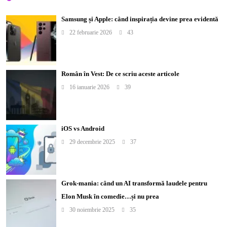
Samsung și Apple: când inspirația devine prea evidentă
22 februarie 2026
43
Român în Vest: De ce scriu aceste articole
16 ianuarie 2026
39
iOS vs Android
29 decembrie 2025
37
Grok-mania: când un AI transformă laudele pentru
Elon Musk în comedie…și nu prea
30 noiembrie 2025
35