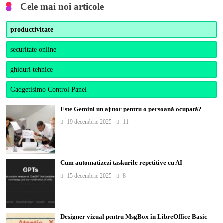
Cele mai noi articole
productivitate
securitate online
ghiduri tehnice
Gadgetisimo Control Panel
Este Gemini un ajutor pentru o persoană ocupată?
19 decembrie 2025
11
Cum automatizezi taskurile repetitive cu AI
15 decembrie 2025
8
Designer vizual pentru MsgBox în LibreOffice Basic