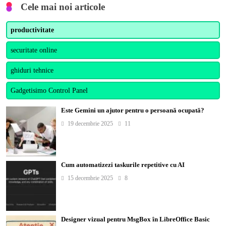
Cele mai noi articole
productivitate
securitate online
ghiduri tehnice
Gadgetisimo Control Panel
Este Gemini un ajutor pentru o persoană ocupată?
19 decembrie 2025
11
Cum automatizezi taskurile repetitive cu AI
15 decembrie 2025
8
Designer vizual pentru MsgBox în LibreOffice Basic