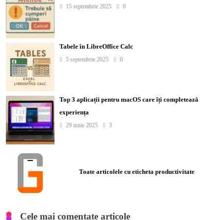
15 septembrie 2025
0
Tabele în LibreOffice Calc
5 septembrie 2025
0
Top 3 aplicații pentru macOS care îți completează
experiența
29 iunie 2025
3
Toate articolele cu eticheta productivitate
Cele mai comentate articole