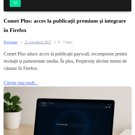
AI
Comet Plus: acces la publicații premium și integrare
în Firefox
Retroman
22 octombrie 2025
0
5 mins
Comet Plus aduce acces la publicații paywall, recompense pentru
invitații și parteneriate media. În plus, Perplexity devine motor de
căutare în Firefox.
Citește mai mult...