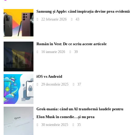
Samsung și Apple: când inspirația devine prea evidentă
22 februarie 2026
43
Român în Vest: De ce scriu aceste articole
16 ianuarie 2026
39
iOS vs Android
29 decembrie 2025
37
Grok-mania: când un AI transformă laudele pentru
Elon Musk în comedie…și nu prea
30 noiembrie 2025
35