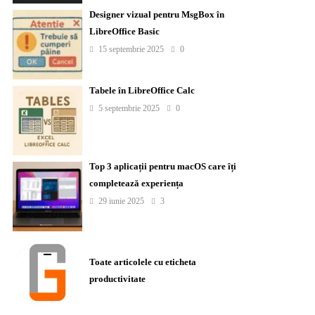
Designer vizual pentru MsgBox în
LibreOffice Basic
15 septembrie 2025
0
Tabele în LibreOffice Calc
5 septembrie 2025
0
Top 3 aplicații pentru macOS care îți
completează experiența
29 iunie 2025
3
Toate articolele cu eticheta
productivitate