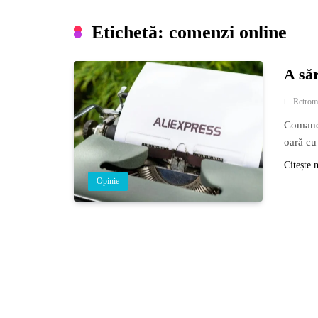
Etichetă:
comenzi online
A săr
Retrom
Comandă
oară cu
Citește 
Opinie