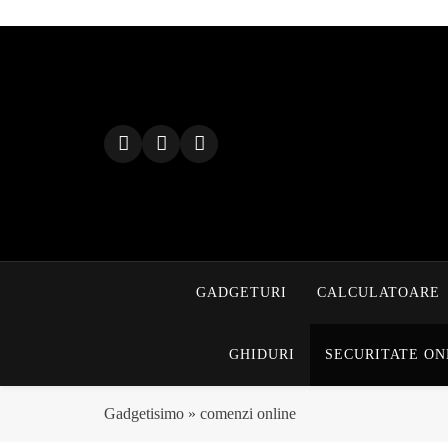
Skip
to
content
GADGETURI
CALCULATOARE
GHIDURI
SECURITATE ON
Gadgetisimo
»
comenzi online