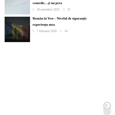
comedie…și nu prea
30 noiembrie 2025
35
Român în Vest – Nivelul de siguranță:
experiența mea
7 februarie 2026
34