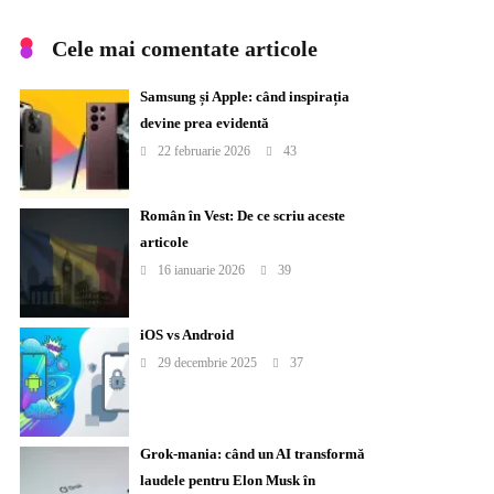
Cele mai comentate articole
Samsung și Apple: când inspirația
devine prea evidentă
22 februarie 2026
43
Român în Vest: De ce scriu aceste
articole
16 ianuarie 2026
39
iOS vs Android
29 decembrie 2025
37
Grok-mania: când un AI transformă
laudele pentru Elon Musk în