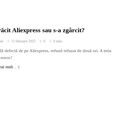
ăcit Aliexpress sau s-a zgârcit?
an
11 februarie 2025
6
6 mins
 defectă de pe Aliexpress, refund refuzat de două ori. A treia
 noroc!
mai mult...