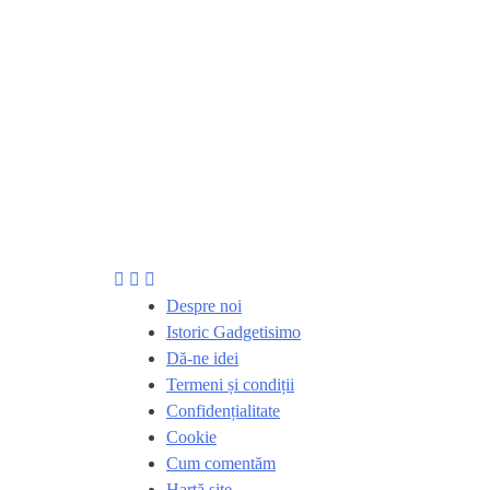
Despre noi
Istoric Gadgetisimo
Dă-ne idei
Termeni și condiții
Confidențialitate
Cookie
Cum comentăm
Hartă site