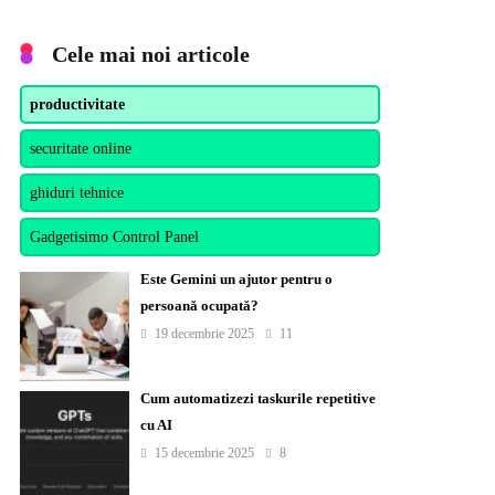
Cele mai noi articole
productivitate
securitate online
ghiduri tehnice
Gadgetisimo Control Panel
Este Gemini un ajutor pentru o
persoană ocupată?
19 decembrie 2025
11
Cum automatizezi taskurile repetitive
cu AI
15 decembrie 2025
8