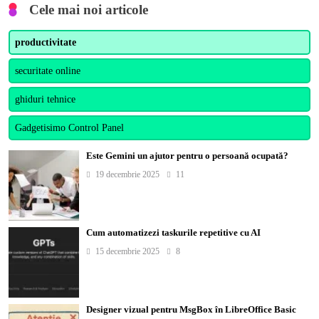
Cele mai noi articole
productivitate
securitate online
ghiduri tehnice
Gadgetisimo Control Panel
Este Gemini un ajutor pentru o persoană ocupată?
19 decembrie 2025
11
Cum automatizezi taskurile repetitive cu AI
15 decembrie 2025
8
Designer vizual pentru MsgBox în LibreOffice Basic