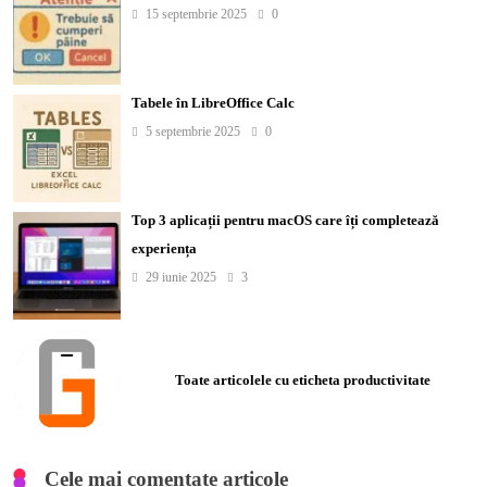
15 septembrie 2025
0
Tabele în LibreOffice Calc
5 septembrie 2025
0
Top 3 aplicații pentru macOS care îți completează
experiența
29 iunie 2025
3
Toate articolele cu eticheta productivitate
Cele mai comentate articole