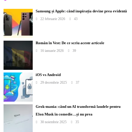
Samsung și Apple: când inspirația devine prea evidentă
22 februarie 2026
43
Român în Vest: De ce scriu aceste articole
16 ianuarie 2026
39
iOS vs Android
29 decembrie 2025
37
Grok-mania: când un AI transformă laudele pentru
Elon Musk în comedie…și nu prea
30 noiembrie 2025
35