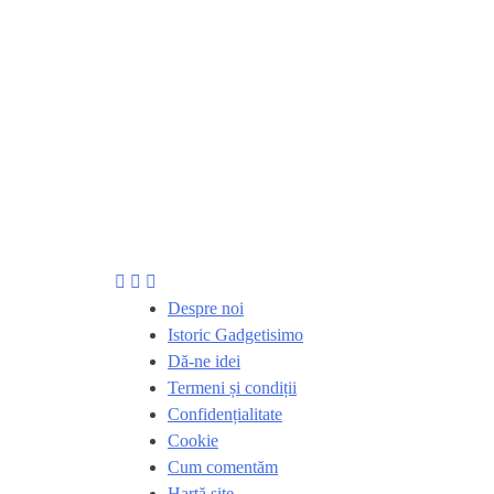
Despre noi
Istoric Gadgetisimo
Dă-ne idei
Termeni și condiții
Confidențialitate
Cookie
Cum comentăm
Hartă site