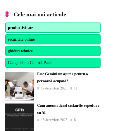
Cele mai noi articole
productivitate
securitate online
ghiduri tehnice
Gadgetisimo Control Panel
Este Gemini un ajutor pentru o
persoană ocupată?
19 decembrie 2025
11
Cum automatizezi taskurile repetitive
cu AI
15 decembrie 2025
8