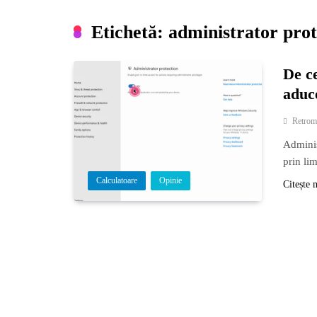
Etichetă:
administrator pro
De c
aduce
Retrom
Adminis
prin lim
Calculatoare
Opinie
Citește 