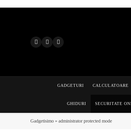
Skip
to
content
GADGETURI
CALCULATOARE
GHIDURI
SECURITATE ON
Gadgetisimo
»
administrator protected mode