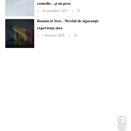
comedie…și nu prea
30 noiembrie 2025
35
Român în Vest – Nivelul de siguranță:
experiența mea
7 februarie 2026
34