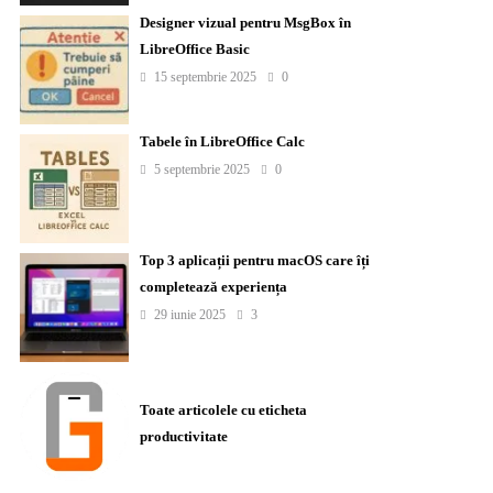
Designer vizual pentru MsgBox în
LibreOffice Basic
15 septembrie 2025
0
Tabele în LibreOffice Calc
5 septembrie 2025
0
Top 3 aplicații pentru macOS care îți
completează experiența
29 iunie 2025
3
Toate articolele cu eticheta
productivitate