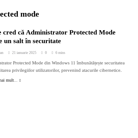
tected mode
e cred că Administrator Protected Mode
 un salt în securitate
an
21 ianuarie 2025
0
6 mins
trator Protected Mode din Windows 11 îmbunătățește securitatea
itarea privilegiilor utilizatorilor, prevenind atacurile cibernetice.
mai mult...