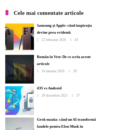
Cele mai comentate articole
Samsung și Apple: când inspirația
devine prea evidentă
22 februarie 2026
43
Român în Vest: De ce scriu aceste
articole
16 ianuarie 2026
39
iOS vs Android
29 decembrie 2025
37
Grok-mania: când un AI transformă
laudele pentru Elon Musk în