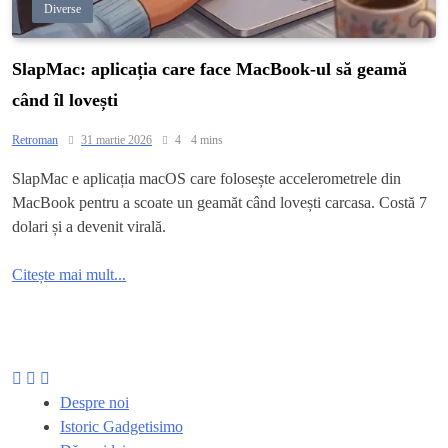
Diverse
SlapMac: aplicația care face MacBook-ul să geamă
când îl lovești
Retroman
31 martie 2026
4
4 mins
SlapMac e aplicația macOS care folosește accelerometrele din
MacBook pentru a scoate un geamăt când lovești carcasa. Costă 7
dolari și a devenit virală.
Citește mai mult...
Despre noi
Istoric Gadgetisimo