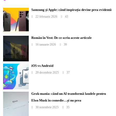
Samsung și Apple: când inspirația devine prea evidentă
22 februarie 2026
43
Român în Vest: De ce scriu aceste articole
16 ianuarie 2026
39
iOS vs Android
29 decembrie 2025
37
Grok-mania: când un AI transformă laudele pentru
Elon Musk în comedie…și nu prea
30 noiembrie 2025
35