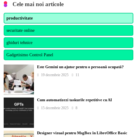
Cele mai noi articole
productivitate
securitate online
ghiduri tehnice
Gadgetisimo Control Panel
Este Gemini un ajutor pentru o persoană ocupată?
19 decembrie 2025
11
Cum automatizezi taskurile repetitive cu AI
15 decembrie 2025
8
Designer vizual pentru MsgBox în LibreOffice Basic