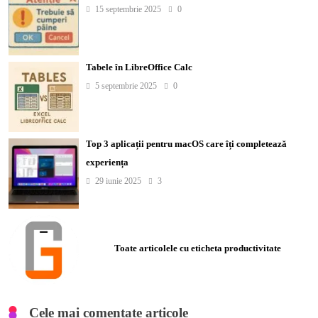
15 septembrie 2025
0
Tabele în LibreOffice Calc
5 septembrie 2025
0
Top 3 aplicații pentru macOS care îți completează
experiența
29 iunie 2025
3
Toate articolele cu eticheta productivitate
Cele mai comentate articole