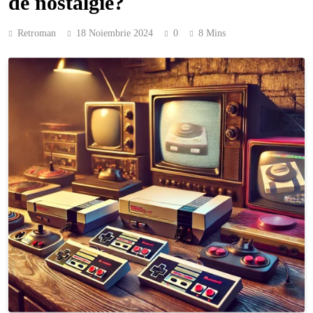
de nostalgie?
Retroman
18 Noiembrie 2024
0
8 Mins