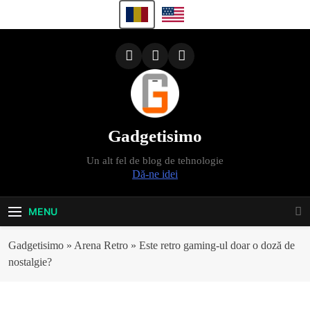
Skip
to
content
Gadgetisimo
Un alt fel de blog de tehnologie
Dă-ne idei
MENU
Gadgetisimo
»
Arena Retro
»
Este retro gaming-ul doar o doză de
nostalgie?