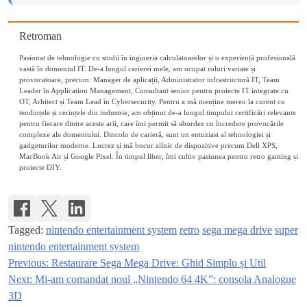
Retroman
Pasionat de tehnologie cu studii în ingineria calculatoarelor și o experiență profesională
vastă în domeniul IT. De-a lungul carierei mele, am ocupat roluri variate și
provocatoare, precum: Manager de aplicații, Administrator infrastructură IT, Team
Leader în Application Management, Consultant senior pentru proiecte IT integrate cu
OT, Arhitect și Team Lead în Cybersecurity. Pentru a mă menține mereu la curent cu
tendințele și cerințele din industrie, am obținut de-a lungul timpului certificări relevante
pentru fiecare dintre aceste arii, care îmi permit să abordez cu încredere provocările
complexe ale domeniului. Dincolo de carieră, sunt un entuziast al tehnologiei și
gadgeturilor moderne. Lucrez și mă bucur zilnic de dispozitive precum Dell XPS,
MacBook Air și Google Pixel. În timpul liber, îmi cultiv pasiunea pentru retro gaming și
proiecte DIY.
Tagged:
nintendo entertainment system
retro
sega mega drive
super
nintendo entertainment system
Previous:
Restaurare Sega Mega Drive: Ghid Simplu și Util
Navigare
Next:
Mi-am comandat noul „Nintendo 64 4K”: consola Analogue
în
3D