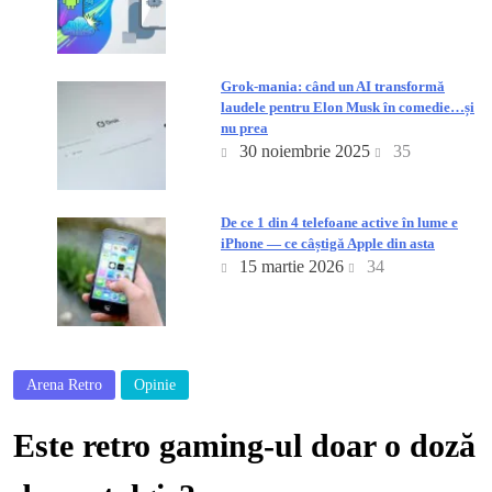
Grok-mania: când un AI transformă
laudele pentru Elon Musk în comedie…și
nu prea
30 noiembrie 2025
35
De ce 1 din 4 telefoane active în lume e
iPhone — ce câștigă Apple din asta
15 martie 2026
34
Arena Retro
Opinie
Este retro gaming-ul doar o doză