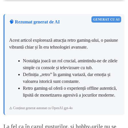
GENERAT CU AI
🧠 Rezumat generat de AI
Acest articol explorează atracția retro gaming-ului, o pasiune
vibrantă chiar și în era tehnologiei avansate.
Nostalgia joacă un rol crucial, amintindu-ne de zilele
simple cu console și televizoare cu tub.
Definiția „retro” în gaming variază, dar emoția și
valoarea istorică sunt constante.
Retro gaming-ul oferă o experiență offline autentică,
lipsită de monetizarea agresivă a jocurilor moderne.
⚠️ Conținut generat automat cu OpenAI gpt-4o
La fel ca în cazul gusturilor, și hobby-urile nu se