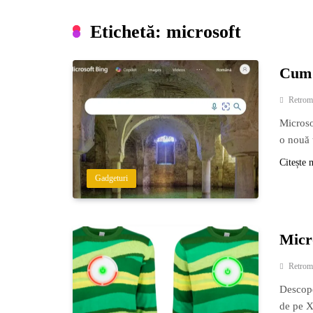
Etichetă:
microsoft
Cum 
Retrom
Microsof
o nouă t
Citește 
Gadgeturi
Micr
Retrom
Descope
de pe X