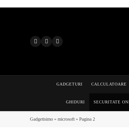
Skip
to
content
GADGETURI
CALCULATOARE
GHIDURI
SECURITATE ON
Gadgetisimo
»
microsoft
»
Pagina 2