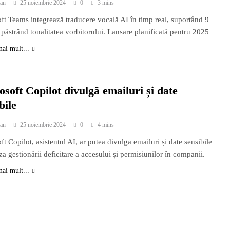
an
25 noiembrie 2024
0
3 mins
ft Teams integrează traducere vocală AI în timp real, suportând 9
i păstrând tonalitatea vorbitorului. Lansare planificată pentru 2025
mai mult...
soft Copilot divulgă emailuri și date
bile
an
25 noiembrie 2024
0
4 mins
t Copilot, asistentul AI, ar putea divulga emailuri și date sensibile
za gestionării deficitare a accesului și permisiunilor în companii.
mai mult...