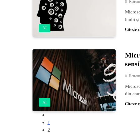
Retrom
Microso
limbi ș
AI
Citește 
Micro
sensi
Retrom
Microsof
din cau
AI
Citește 
1
2