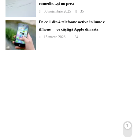
comedie…și nu prea
30 noiembrie 2025
35
De ce 1 din 4 telefoane active în lume e
iPhone — ce câștigă Apple din asta
15 martie 2026
34