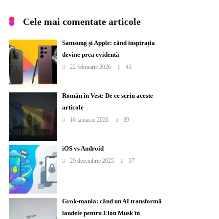
Cele mai comentate articole
Samsung și Apple: când inspirația
devine prea evidentă
22 februarie 2026
43
Român în Vest: De ce scriu aceste
articole
16 ianuarie 2026
39
iOS vs Android
29 decembrie 2025
37
Grok-mania: când un AI transformă
laudele pentru Elon Musk în