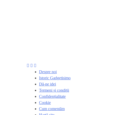
Despre noi
Istoric Gadgetisimo
Dă-ne idei
Termeni și condiții
Confidențialitate
Cookie
Cum comentăm
Hartă site