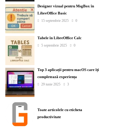
Designer vizual pentru MsgBox în
LibreOffice Basic
15 septembrie 2025
0
Tabele în LibreOffice Calc
5 septembrie 2025
0
Top 3 aplicații pentru macOS care îți
completează experiența
29 iunie 2025
3
Toate articolele cu eticheta
productivitate