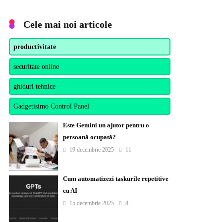
Cele mai noi articole
productivitate
securitate online
ghiduri tehnice
Gadgetisimo Control Panel
Este Gemini un ajutor pentru o
persoană ocupată?
19 decembrie 2025
11
Cum automatizezi taskurile repetitive
cu AI
15 decembrie 2025
8