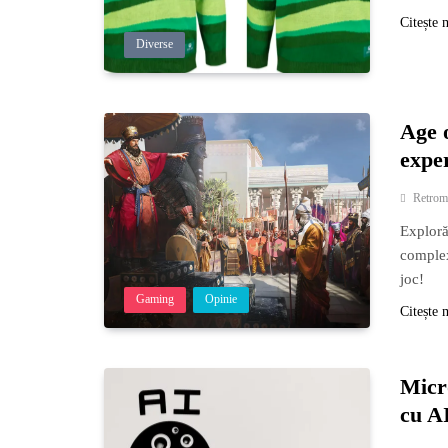
Citește 
Diverse
Age 
expe
Retrom
Exploră
complex
joc!
Gaming
Opinie
Citește 
Micr
cu A