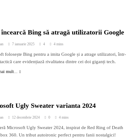
încearcă Bing să atragă utilizatorii Google
an
7 ianuarie 2025
4
4 mins
t folosește Bing pentru a imita Google și a atrage utilizatori, într-
actică care evidențiază rivalitatea dintre cei doi giganți tech.
mai mult...
osoft Ugly Sweater varianta 2024
an
12 decembrie 2024
0
4 mins
ră Microsoft Ugly Sweater 2024, inspirat de Red Ring of Death
box 360. Un tribut autoironic perfect pentru fanii nostalgici!