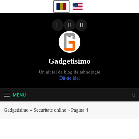
Skip
to
content
Gadgetisimo
Un alt fel de blog de tehnologie
Dă-ne idei
MENU
Gadgetisimo
»
Securitate online
»
Pagina 4